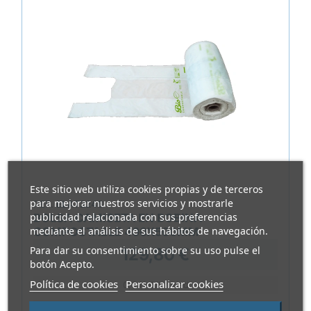
Este sitio web utiliza cookies propias y de terceros
para mejorar nuestros servicios y mostrarle
REF.
ELAT2246
publicidad relacionada con sus preferencias
BOLSA CAMISETA EN BOBINA
mediante el análisis de sus hábitos de navegación.
COMPOSTABLE 400X500MM
Para dar su consentimiento sobre su uso pulse el
129,80 €
botón Acepto.
Política de cookies
Personalizar cookies
0,041 €/Unidad
Paquete de 3200 unidades