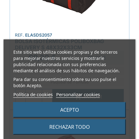
REF.
ELASDS2057
BOLSA ISOTÉRMICAS POLIBOXBAG
DELIVERY S 48X32X33CM
Este sitio web utiliza cookies propias y de terceros
69,30 €
99,00 €
para mejorar nuestros servicios y mostrarle
publicidad relacionada con sus preferencias
mediante el análisis de sus hábitos de navegación.
69,300 €/Unidad
Para dar su consentimiento sobre su uso pulse el
Paquete de 1 unidad
botón Acepto.
Política de cookies
Personalizar cookies

AÑADIR
ACEPTO
RECHAZAR TODO