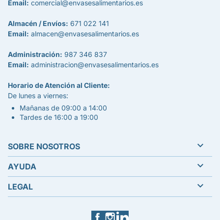
Email:
comercial@envasesalimentarios.es
Almacén / Envíos:
671 022 141
Email:
almacen@envasesalimentarios.es
Administración:
987 346 837
Email:
administracion@envasesalimentarios.es
Horario de Atención al Cliente:
De lunes a viernes:
Mañanas de 09:00 a 14:00
Tardes de 16:00 a 19:00

SOBRE NOSOTROS

AYUDA

LEGAL
Facebook
Instagram
LinkedIn