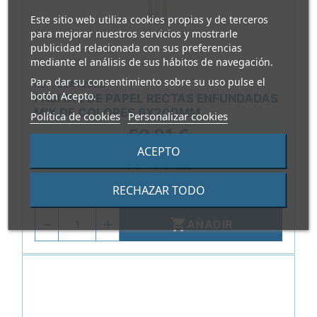
Este sitio web utiliza cookies propias y de terceros
para mejorar nuestros servicios y mostrarle
publicidad relacionada con sus preferencias
mediante el análisis de sus hábitos de navegación.
Para dar su consentimiento sobre su uso pulse el
REF.
ELAT2928
botón Acepto.
PAJITAS DE PAPEL RECTAS ENFUNDADAS
MIX DE COLORES 6X200MM
Política de cookies
Personalizar cookies
59,81 €
ACEPTO
0,017 €/Unidad
RECHAZAR TODO
Paquete de 3500 unidades

AÑADIR