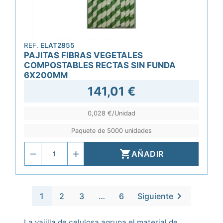
REF.
ELAT2855
PAJITAS FIBRAS VEGETALES
COMPOSTABLES RECTAS SIN FUNDA
6X200MM
141,01 €
0,028 €/Unidad
Paquete de 5000 unidades

AÑADIR

1
2
3
…
6
Siguiente
La vajilla de celulosa agrupa el material de