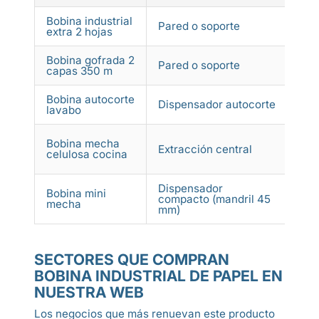
Bobina industrial
Se
Pared o soporte
extra 2 hojas
ref
Bobina gofrada 2
Pared o soporte
35
capas 350 m
Bobina autocorte
125 
Dispensador autocorte
lavabo
230
100 
Bobina mecha
Extracción central
130 
celulosa cocina
180
Dispensador
Bobina mini
compacto (mandril 45
75
mecha
mm)
SECTORES QUE COMPRAN
BOBINA INDUSTRIAL DE PAPEL EN
NUESTRA WEB
Los negocios que más renuevan este producto