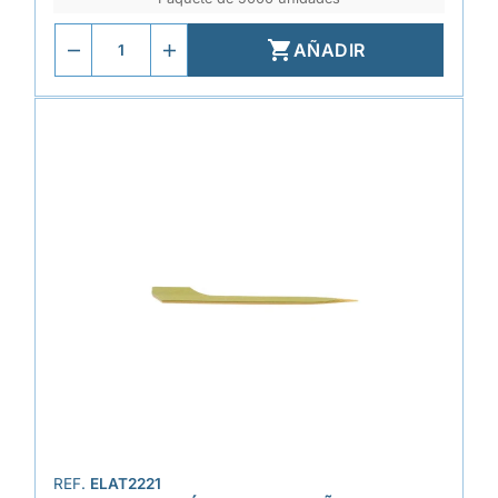

AÑADIR
REF.
ELAT2221