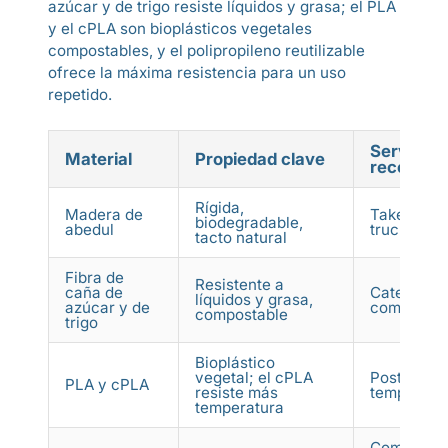
azúcar y de trigo resiste líquidos y grasa; el PLA
y el cPLA son bioplásticos vegetales
compostables, y el polipropileno reutilizable
ofrece la máxima resistencia para un uso
repetido.
Servicio
Material
Propiedad clave
recomen
Rígida,
Madera de
Take away
biodegradable,
abedul
trucks, ev
tacto natural
Fibra de
Resistente a
caña de
Catering y
líquidos y grasa,
azúcar y de
comida cal
compostable
trigo
Bioplástico
vegetal; el cPLA
Postres y 
PLA y cPLA
resiste más
templados
temperatura
Comedore