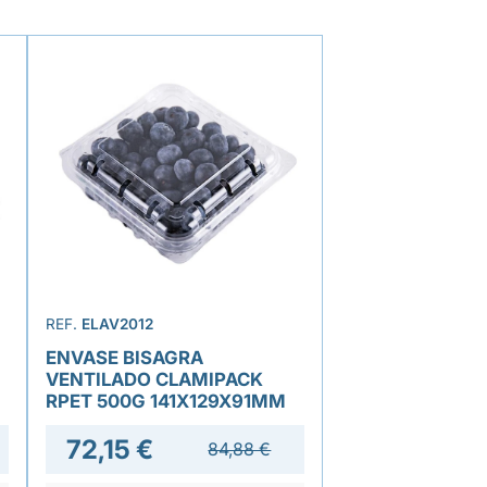
REF.
ELAV2012
ENVASE BISAGRA
VENTILADO CLAMIPACK
RPET 500G 141X129X91MM
72,15 €
84,88 €