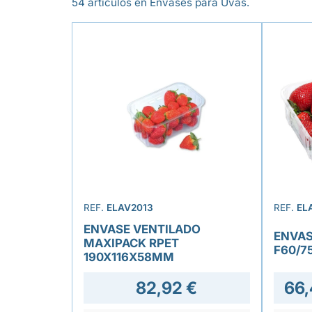
54 artículos en Envases para Uvas.
REF.
ELAV2013
REF.
EL
ENVASE VENTILADO
ENVAS
MAXIPACK RPET
F60/7
190X116X58MM
82,92 €
66,