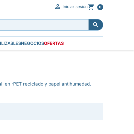


Iniciar sesión
0


ILIZABLES
NEGOCIOS
OFERTAS
al, en rPET reciclado y papel antihumedad.