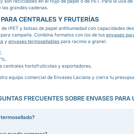
 y son reciclables en el flujo de papel o de PET. Para la uva d
e las grandes cadenas.
 PARA CENTRALES Y FRUTERÍAS
s de rPET y bolsas de papel antihumedad con capacidades des
para campaña. Combina formatos con los de tus
envases par
la
y
envases termosellables
para racimo a granel.
€.
7%.
 centrales hortofrutícolas y exportadores.
tro equipo comercial de Envases Laciana y cierra tu presupu
GUNTAS FRECUENTES SOBRE ENVASES PARA 
 termosellado?