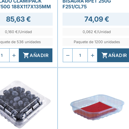
LADO CLAMIPACK
BISAGRA RPET 250G
750G 188X117X135MM
F251/CL75
85,63 €
74,09 €
0,160 €/Unidad
0,062 €/Unidad
quete de 536 unidades
Paquete de 1200 unidades


AÑADIR
AÑADIR