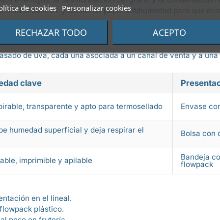
olítica de cookies
Personalizar cookies
tilados de rPET y bolsas de papel antihumedad para que el ra
uta
.
RECHAZAR TODO
ACEPTO
UVA DE MESA
vasado de uva, cada una asociada a un canal de venta y a una 
edad clave
Presentac
irable, transparente y apto para termosellado
Envase con
e humedad superficial y deja respirar el
Bolsa con 
Bandeja co
able, imprimible y apilable
flowpack
ntación en el lineal.
 flowpack plástico.
l peso en frutería.