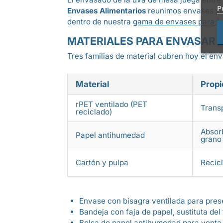
P
Envases Alimentarios
reunimos envases ven
dentro de nuestra
gama de envases para fr
MATERIALES PARA ENVASAR 
Tres familias de material cubren hoy el en
Material
Propi
rPET ventilado (PET
Transp
reciclado)
Absorb
Papel antihumedad
grano
Cartón y pulpa
Recicl
Envase con bisagra ventilada para prese
Bandeja con faja de papel, sustituta del
Bolsa de papel antihumedad para venta a