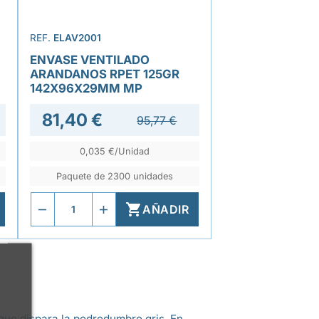
REF.
ELAV2001
ENVASE VENTILADO
ARANDANOS RPET 125GR
142X96X29MM MP
81,40 €
95,77 €
0,035 €/Unidad
Paquete de 2300 unidades

AÑADIR
que dispara la podredumbre gris. En