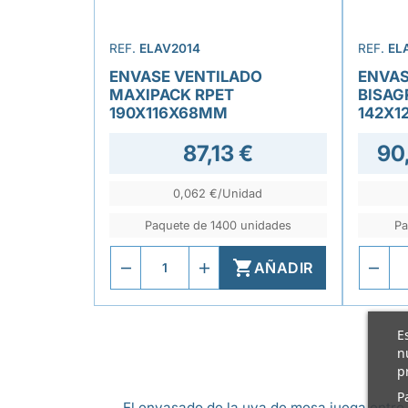
REF.
ELAV2014
REF.
EL
ENVASE VENTILADO
ENVAS
MAXIPACK RPET
BISAG
190X116X68MM
142X1
87,13 €
90,
0,062 €/Unidad
Paquete de 1400 unidades
Pa

AÑADIR
E
n
p
P
El envasado de la uva de mesa juega entre 