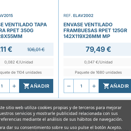
AV2015
REF.
ELAV2002
E VENTILADO TAPA
ENVASE VENTILADO
RA RPET 350G
FRAMBUESAS RPET 125GR
28X55MM
142X119X26MM MP
11 €
79,49 €
106,01 €
0,082 €/Unidad
0,047 €/Unidad
quete de 1104 unidades
Paquete de 1680 unidades


AÑADIR
AÑADIR
ste sitio web utiliza cookies propias y de terceros para mejorar

1
2
3
…
5
Siguiente
uestros servicios y mostrarle publicidad relacionada con sus
referencias mediante el análisis de sus hábitos de navegación.
ara dar su consentimiento sobre su uso pulse el botón Acepto.
dos enemigos: la deshidratación del grano y la condensación 