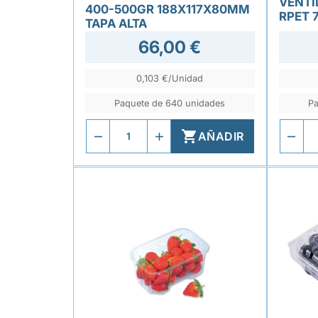
VENTI
400-500GR 188X117X80MM
RPET 
TAPA ALTA
66,00 €
0,103 €/Unidad
Paquete de 640 unidades
Pa

AÑADIR