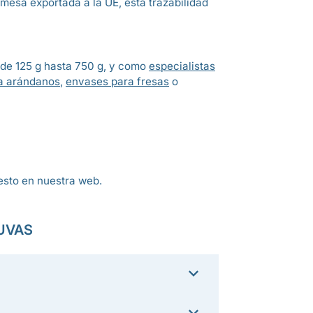
e mesa exportada a la UE, esta trazabilidad
de 125 g hasta 750 g, y como
especialistas
a arándanos
,
envases para fresas
o
esto en nuestra web.
UVAS