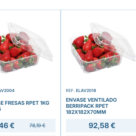
AV2004
REF.
ELAV2018
ENVASE VENTILADO
E FRESAS RPET 1KG
BERRIPACK RPET
5
182X182X70MM
46 €
92,58 €
78,19 €