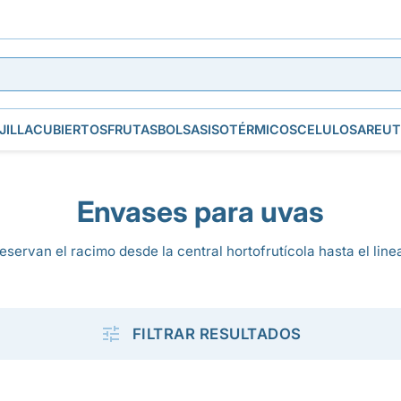
JILLA
CUBIERTOS
FRUTAS
BOLSAS
ISOTÉRMICOS
CELULOSA
REUT
Envases para uvas
servan el racimo desde la central hortofrutícola hasta el line

FILTRAR RESULTADOS