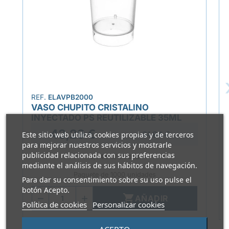
REF.
ELAVPB2000
VASO CHUPITO CRISTALINO
INYECTADO PS REUTILIZABLE 35ML
43,29 €
61,84 €
Este sitio web utiliza cookies propias y de terceros
para mejorar nuestros servicios y mostrarle
publicidad relacionada con sus preferencias
0,043 €/Unidad
mediante el análisis de sus hábitos de navegación.
Paquete de 1000 unidades
Para dar su consentimiento sobre su uso pulse el
botón Acepto.

AÑADIR
Política de cookies
Personalizar cookies