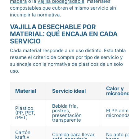
madera
o la
vajilla biodegradable
, materiales
compostables que cubren el mismo servicio sin
incumplir la normativa.
VAJILLA DESECHABLE POR
MATERIAL: QUÉ ENCAJA EN CADA
SERVICIO
Cada material responde a un uso distinto. Esta tabla
resume el criterio de compra por tipo de servicio y
su encaje con la normativa de plásticos de un solo
uso.
Calor y
Material
Servicio ideal
microondas
Bebida fría,
Plástico
postres,
El PP admite
(PP, PET,
presentación
microondas
rPET)
transparente
Cartón,
Comida para llevar,
No apto para
kraft y