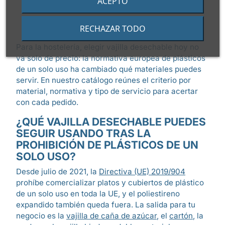
ACEPTO
RECHAZAR TODO
Para la hostelería, elegir vajilla desechable hoy no
va solo de precio: la normativa europea de plásticos
de un solo uso ha cambiado qué materiales puedes
servir. En nuestro catálogo reúnes el criterio por
material, normativa y tipo de servicio para acertar
con cada pedido.
¿QUÉ VAJILLA DESECHABLE PUEDES
SEGUIR USANDO TRAS LA
PROHIBICIÓN DE PLÁSTICOS DE UN
SOLO USO?
Desde julio de 2021, la
Directiva (UE) 2019/904
prohíbe comercializar platos y cubiertos de plástico
de un solo uso en toda la UE, y el poliestireno
expandido también queda fuera. La salida para tu
negocio es la
vajilla de caña de azúcar
, el
cartón
, la