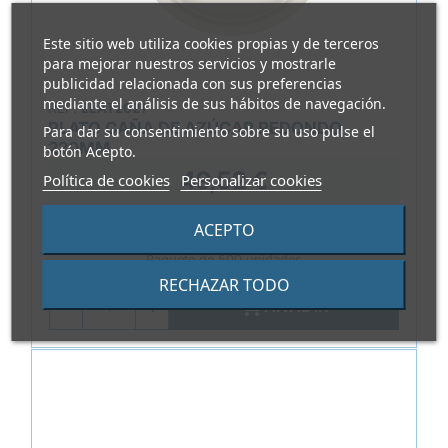
Este sitio web utiliza cookies propias y de terceros
para mejorar nuestros servicios y mostrarle
publicidad relacionada con sus preferencias
mediante el análisis de sus hábitos de navegación.
REF.
ELAT2021
PLATO CAÑA DE AZÚCAR REDONDO
Para dar su consentimiento sobre su uso pulse el
220MM
botón Acepto.
49,52 €
Política de cookies
Personalizar cookies
0,099 €/Unidad
ACEPTO
Paquete de 500 unidades
RECHAZAR TODO

AÑADIR