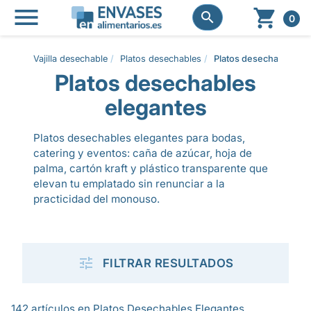




0
Vajilla desechable
Platos desechables
Platos desechables el
Platos desechables
elegantes
Platos desechables elegantes para bodas,
catering y eventos: caña de azúcar, hoja de
palma, cartón kraft y plástico transparente que
elevan tu emplatado sin renunciar a la
practicidad del monouso.

FILTRAR RESULTADOS
142 artículos en Platos Desechables Elegantes.