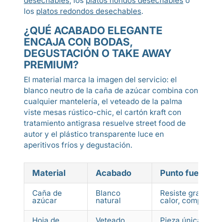
desechables
, los
platos hondos desechables
o
los
platos redondos desechables
.
¿QUÉ ACABADO ELEGANTE
ENCAJA CON BODAS,
DEGUSTACIÓN O TAKE AWAY
PREMIUM?
El material marca la imagen del servicio: el
blanco neutro de la caña de azúcar combina con
cualquier mantelería, el veteado de la palma
viste mesas rústico-chic, el cartón kraft con
tratamiento antigrasa resuelve street food de
autor y el plástico transparente luce en
aperitivos fríos y degustación.
Material
Acabado
Punto fuerte
Caña de
Blanco
Resiste grasa y
azúcar
natural
calor, compostab
Hoja de
Veteado
Pieza única,