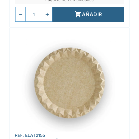

AÑADIR
REF.
ELAT2155