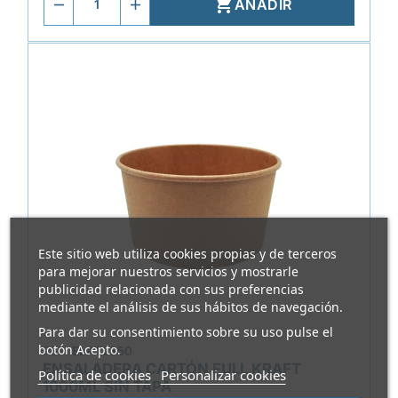

AÑADIR
Este sitio web utiliza cookies propias y de terceros
para mejorar nuestros servicios y mostrarle
publicidad relacionada con sus preferencias
mediante el análisis de sus hábitos de navegación.
Para dar su consentimiento sobre su uso pulse el
botón Acepto.
REF.
ELAT2350
ENSALADERA CARTÓN FULL KRAFT
Política de cookies
Personalizar cookies
1000ML SIN TAPA