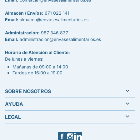
Almacén / Envíos:
671 022 141
Email:
almacen@envasesalimentarios.es
Administración:
987 346 837
Email:
administracion@envasesalimentarios.es
Horario de Atención al Cliente:
De lunes a viernes:
Mañanas de 09:00 a 14:00
Tardes de 16:00 a 19:00

SOBRE NOSOTROS

AYUDA

LEGAL
Facebook
Instagram
LinkedIn