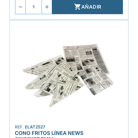

AÑADIR
REF.
ELAT2527
CONO FRITOS LÍNEA NEWS