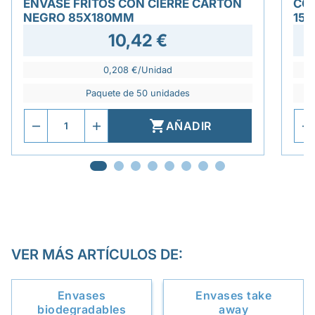
ENVASE FRITOS CON CIERRE CARTÓN
CON
NEGRO 85X180MM
15X
10,42 €
0,208 €/Unidad
Paquete de 50 unidades

AÑADIR
VER MÁS ARTÍCULOS DE:
Envases
Envases take
biodegradables
away