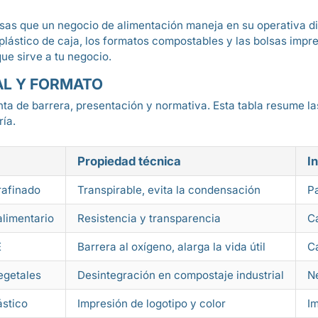
lsas que un negocio de alimentación maneja en su operativa dia
l plástico de caja, los formatos compostables y las bolsas imp
ue sirve a tu negocio.
AL Y FORMATO
ta de barrera, presentación y normativa. Esta tabla resume la
ía.
Propiedad técnica
I
rafinado
Transpirable, evita la condensación
Pa
alimentario
Resistencia y transparencia
C
E
Barrera al oxígeno, alarga la vida útil
C
egetales
Desintegración en compostaje industrial
N
ástico
Impresión de logotipo y color
I