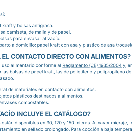
sí:
 kraft y bolsas antigrasa.
lsa camiseta, de malla y de papel.
bolsas para envasar al vacío.
parto a domicilio: papel kraft con asa y plástico de asa troquel
A EL CONTACTO DIRECTO CON ALIMENTOS?
a uso alimentario conforme al
Reglamento (CE) 1935/2004
y, e
las bolsas de papel kraft, las de polietileno y polipropileno d
vasado.
al de materiales en contacto con alimentos.
jetos plásticos destinados a alimentos.
 envases compostables.
VACÍO INCLUYE EL CATÁLOGO?
 están disponibles en 90, 120 y 150 micras. A mayor micraje, m
rtamiento en sellado prolongado. Para cocción a baja temper