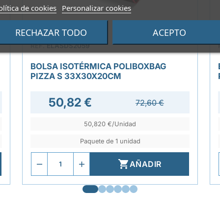
olítica de cookies
Personalizar cookies
RECHAZAR TODO
ACEPTO
REF.
ELASDS2059
BOLSA ISOTÉRMICA POLIBOXBAG
PIZZA S 33X30X20CM
50,82 €
72,60 €
50,820 €/Unidad
Paquete de 1 unidad

AÑADIR