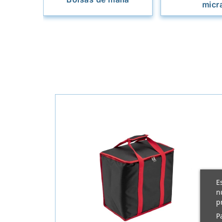
micr
E
n
p
P