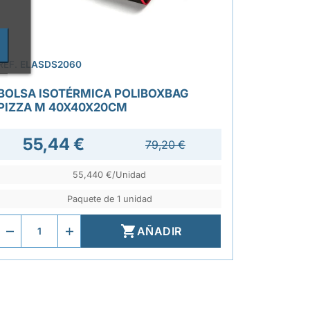
›
REF.
ELASDS2060
REF.
ELAS
BOLSA ISOTÉRMICA POLIBOXBAG
BOLSA 
PIZZA M 40X40X20CM
DELIVE
55,44 €
55
79,20 €
55,440 €/Unidad
Paquete de 1 unidad

AÑADIR