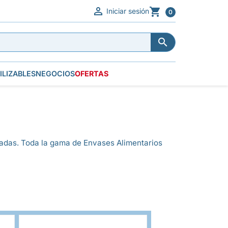


Iniciar sesión
0


ILIZABLES
NEGOCIOS
OFERTAS
izadas. Toda la gama de Envases Alimentarios