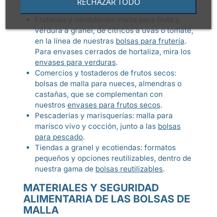
RECHAZAR TODO
producto distinto:
Fruterías y verdulerías: malla para fruta y
verdura a granel, de cítricos a uvas o tomate,
en la línea de nuestras
bolsas para frutería
.
Para envases cerrados de hortaliza, mira los
envases para verduras
.
Comercios y tostaderos de frutos secos:
bolsas de malla para nueces, almendras o
castañas, que se complementan con
nuestros
envases para frutos secos
.
Pescaderías y marisquerías: malla para
marisco vivo y cocción, junto a las
bolsas
para pescado
.
Tiendas a granel y ecotiendas: formatos
pequeños y opciones reutilizables, dentro de
nuestra gama de
bolsas reutilizables
.
MATERIALES Y SEGURIDAD
ALIMENTARIA DE LAS BOLSAS DE
MALLA