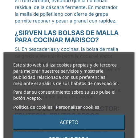
el fruto aireado, evitando que la humedad
residual de la cáscara fermente. En mostrador,
la malla de polietileno con cierre de grapa
permite reponer y pesar a granel con rapidez.
¿SIRVEN LAS BOLSAS DE MALLA
PARA COCINAR MARISCO?
Sí. En pescaderías y cocinas, la bolsa de malla
de grado alimentario permite cocer al vapor
marisco bivalvo como mejillones, almejas o
Este sitio web utiliza cookies propias y de terceros
berberechos sin que las valvas se dispersen en
para mejorar nuestros servicios y mostrarle
la olla, y facilita escurrir y servir la ración
publicidad relacionada con sus preferencias
completa. Conviene una malla de polipropileno
mediante el análisis de sus hábitos de navegación.
apta para contacto con alimentos y resistente a
Para dar su consentimiento sobre su uso pulse el
la temperatura del agua de cocción.
botón Acepto.
Política de cookies
Personalizar cookies
BOLSAS DE MALLA POR SECTOR:
FRUTERÍA, FRUTOS SECOS,
ACEPTO
MARISCO Y GRANEL
Cada negocio aprovecha la malla para un