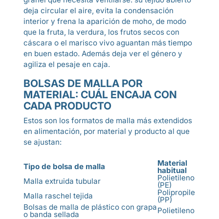
deja circular el aire, evita la condensación
interior y frena la aparición de moho, de modo
que la fruta, la verdura, los frutos secos con
cáscara o el marisco vivo aguantan más tiempo
en buen estado. Además deja ver el género y
agiliza el pesaje en caja.
BOLSAS DE MALLA POR
MATERIAL: CUÁL ENCAJA CON
CADA PRODUCTO
Estos son los formatos de malla más extendidos
en alimentación, por material y producto al que
se ajustan:
Material
Tipo de bolsa de malla
Par
habitual
Polietileno
Cebo
Malla extruida tubular
(PE)
cítr
Polipropileno
Nuec
Malla raschel tejida
(PP)
cásc
Bolsas de malla de plástico con grapa
Polietileno
Frut
o banda sellada