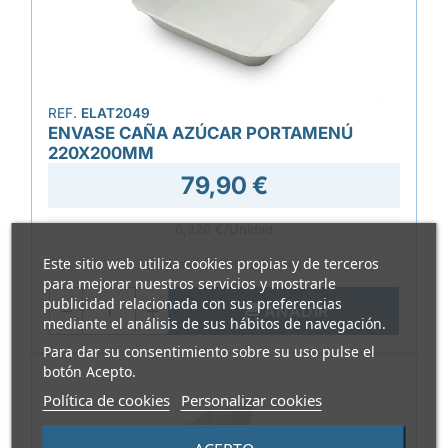
REF.
ELAT2049
ENVASE CAÑA AZÚCAR PORTAMENÚ
220X200MM
79,90 €
0,320 €/Unidad
Este sitio web utiliza cookies propias y de terceros
Paquete de 250 unidades
para mejorar nuestros servicios y mostrarle
publicidad relacionada con sus preferencias

AÑADIR
mediante el análisis de sus hábitos de navegación.
Para dar su consentimiento sobre su uso pulse el
botón Acepto.
Política de cookies
Personalizar cookies