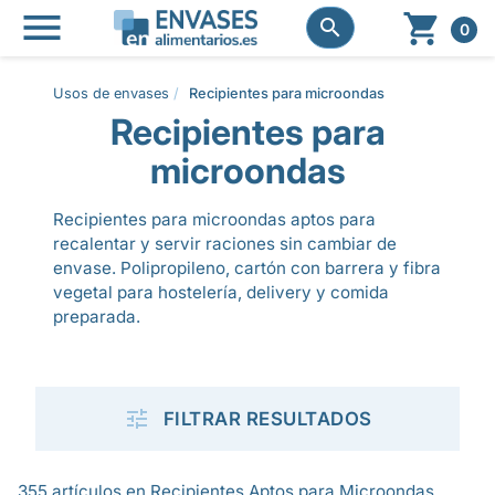




0
Usos de envases
Recipientes para microondas
Recipientes para
microondas
Recipientes para microondas aptos para
recalentar y servir raciones sin cambiar de
envase. Polipropileno, cartón con barrera y fibra
vegetal para hostelería, delivery y comida
preparada.

FILTRAR RESULTADOS
355 artículos en Recipientes Aptos para Microondas.