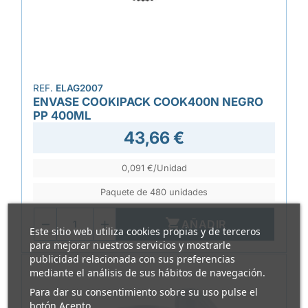
REF.
ELAG2007
ENVASE COOKIPACK COOK400N NEGRO
PP 400ML
43,66 €
0,091 €/Unidad
Paquete de 480 unidades

AÑADIR
Este sitio web utiliza cookies propias y de terceros
para mejorar nuestros servicios y mostrarle
publicidad relacionada con sus preferencias
mediante el análisis de sus hábitos de navegación.
Para dar su consentimiento sobre su uso pulse el
botón Acepto.