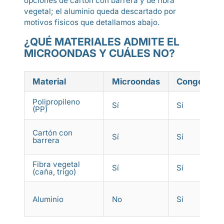
opciones de cartón con barrera y de fibra
vegetal; el aluminio queda descartado por
motivos físicos que detallamos abajo.
¿QUÉ MATERIALES ADMITE EL
MICROONDAS Y CUÁLES NO?
Material
Microondas
Congelador
Polipropileno
Sí
Sí
(PP)
Cartón con
Sí
Sí
barrera
Fibra vegetal
Sí
Sí
(caña, trigo)
Aluminio
No
Sí