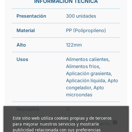
INFORMACIÓN TÉCNICA
Presentación
300 unidades
Material
PP (Polipropileno)
Alto
122mm
Usos
Alimentos calientes,
Alimentos fríos,
Aplicación grasienta,
Aplicación líquida, Apto
congelador, Apto
microondas
Reciclable
Si
Este sitio web utiliza cookies propias y de terceros
i
Guía de reciclaje
Contenedor amarillo
para mejorar nuestros servicios y mostrarle
publicidad relacionada con sus preferencias