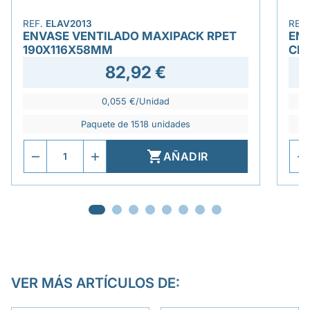
REF.
ELAV2013
REF
ENVASE VENTILADO MAXIPACK RPET
EN
190X116X58MM
CIE
82,92 €
0,055 €/Unidad
Paquete de 1518 unidades

AÑADIR
VER MÁS ARTÍCULOS DE: