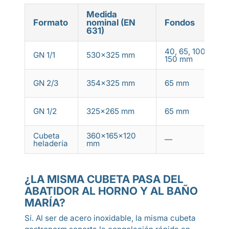
Medida
Formato
nominal (EN
Fondos
U
631)
40, 65, 100,
P
GN 1/1
530×325 mm
150 mm
l
G
GN 2/3
354×325 mm
65 mm
e
R
GN 1/2
325×265 mm
65 mm
b
Cubeta
360×165×120
C
—
heladería
mm
e
¿LA MISMA CUBETA PASA DEL
ABATIDOR AL HORNO Y AL BAÑO
MARÍA?
Sí. Al ser de acero inoxidable, la misma cubeta