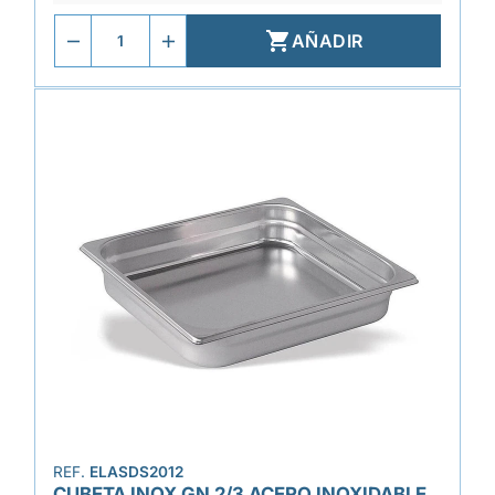

AÑADIR
REF.
ELASDS2012
CUBETA INOX GN 2/3 ACERO INOXIDABLE