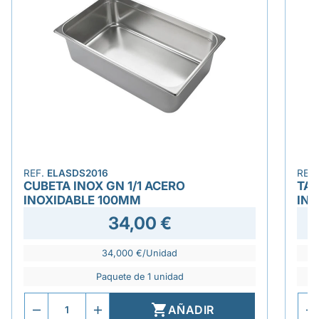
REF.
ELASDS2016
REF
CUBETA INOX GN 1/1 ACERO
TAP
INOXIDABLE 100MM
INO
34,00 €
34,000 €/Unidad
Paquete de 1 unidad

AÑADIR