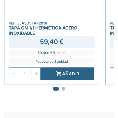
REF.
ELASDSTAP2016
REF
TAPA GN 1/1 HERMÉTICA ACERO
TAP
INOXIDABLE
INO
59,40 €
59,400 €/Unidad
Paquete de 1 unidad

AÑADIR