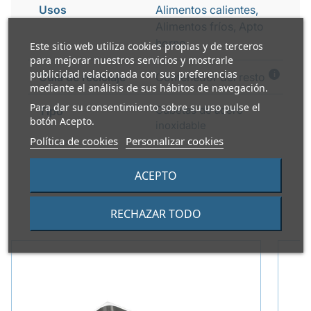
Usos
Alimentos calientes,
Alimentos fríos, Apto
horno
Este sitio web utiliza cookies propias y de terceros
para mejorar nuestros servicios y mostrarle
publicidad relacionada con sus preferencias
i
Guía de reciclaje
Contenedor del resto
mediante el análisis de sus hábitos de navegación.
Para dar su consentimiento sobre su uso pulse el
Cubetas de acero
Tipo
botón Acepto.
inoxidable
Política de cookies
Personalizar cookies
ACEPTO
RECHAZAR TODO
PRODUCTOS ALTERNATIVOS