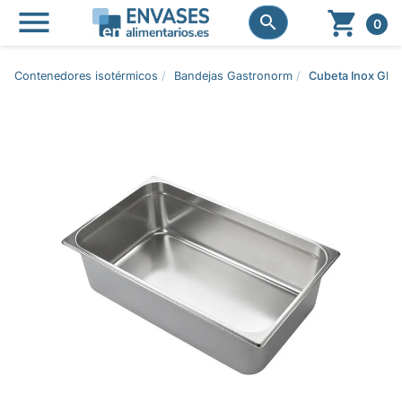




0
Contenedores isotérmicos
Bandejas Gastronorm
Cubeta Inox GN 