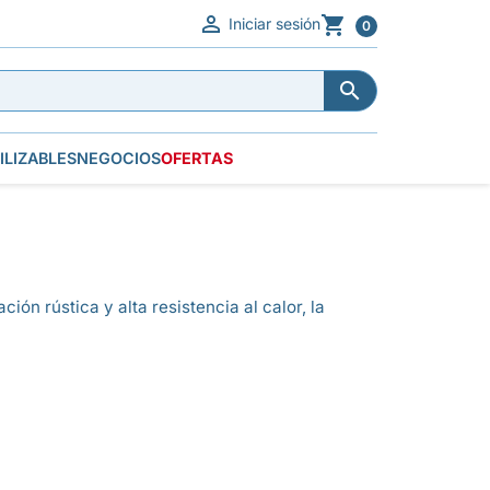


Iniciar sesión
0


ILIZABLES
NEGOCIOS
OFERTAS
ón rústica y alta resistencia al calor, la