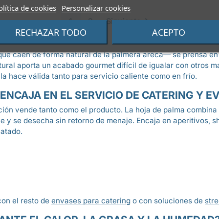
olítica de cookies
Personalizar cookies

1
2
Siguiente
RECHAZAR TODO
ACEPTO
ue caen de forma natural de la palmera areca— se prensa en c
tural aporta un acabado gourmet difícil de igualar con otros m
la hace válida tanto para servicio caliente como en frío.
 ENCAJA EN EL SERVICIO DE CATERING Y 
ción vende tanto como el producto. La hoja de palma combina
sirve y se desecha sin retorno de menaje. Encaja en aperitivos,
latado.
con el resto de
envases para catering
o con soluciones de
stre