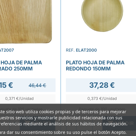
AT2007
REF.
ELAT2000
 HOJA DE PALMA
PLATO HOJA DE PALMA
RADO 250MM
REDONDO 150MM
15 €
37,28 €
46,44 €
0,371 €/Unidad
0,373 €/Unidad
aquete de 100 unidades
Paquete de 100 unidades
ste sitio web utiliza cookies propias y de terceros para mejorar
uestros servicios y mostrarle publicidad relacionada con sus


AÑADIR
AÑADIR
referencias mediante el análisis de sus hábitos de navegación.
ara dar su consentimiento sobre su uso pulse el botón Acepto.