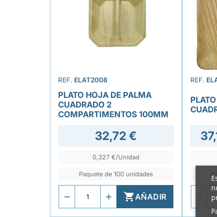
REF.
ELAT2008
REF.
EL
PLATO HOJA DE PALMA
PLATO
CUADRADO 2
CUAD
COMPARTIMENTOS 100MM
32,72 €
37,
0,327 €/Unidad
Paquete de 100 unidades
P
E
n

AÑADIR
p
P