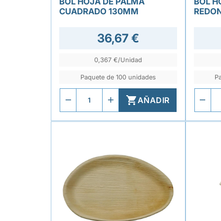
BOL HOJA DE PALMA
BOL H
CUADRADO 130MM
REDO
36,67 €
0,367 €/Unidad
Paquete de 100 unidades
P

AÑADIR