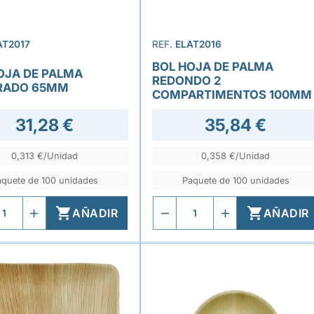
AT2017
REF.
ELAT2016
BOL HOJA DE PALMA
OJA DE PALMA
REDONDO 2
RADO 65MM
COMPARTIMENTOS 100MM
31,28 €
35,84 €
0,313 €/Unidad
0,358 €/Unidad
aquete de 100 unidades
Paquete de 100 unidades


AÑADIR
AÑADIR