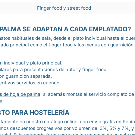
Finger food y street food
 PALMA SE ADAPTAN A CADA EMPLATADO?
atos habituales de sala, desde el plato individual hasta el c
ado principal como el finger food y los menús con guarnición 
individual y plato principal.
ulares para presentaciones de autor y finger food.
on guarnición separada.
eritivos servidos en cuenco.
s de hoja de palma
; si además montas el servicio completo d
ma
.
STO PARA HOSTELERÍA
amente en nuestro catálogo online, con envío gratis en Penín
amos descuentos progresivos por volumen del 3%, 5% y 7%, y
cial. Esta categoría forma parte de los
envases de un solo u