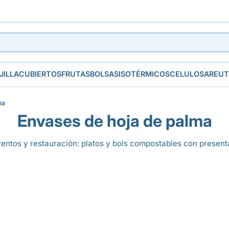
JILLA
CUBIERTOS
FRUTAS
BOLSAS
ISOTÉRMICOS
CELULOSA
REUT
ma
Envases de hoja de palma
ntos y restauración: platos y bols compostables con presentaci