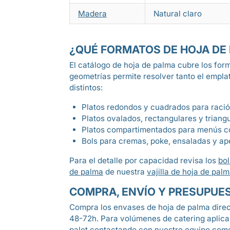
Madera
Natural claro
¿QUÉ FORMATOS DE HOJA DE
El catálogo de hoja de palma cubre los form
geometrías permite resolver tanto el emplat
distintos:
Platos redondos y cuadrados para ración 
Platos ovalados, rectangulares y triang
Platos compartimentados para menús c
Bols para cremas, poke, ensaladas y ap
Para el detalle por capacidad revisa los
bol
de palma
de nuestra
vajilla de hoja de pal
COMPRA, ENVÍO Y PRESUPUE
Compra los envases de hoja de palma direct
48-72h. Para volúmenes de catering aplic
palet contactando con nuestro equipo comer