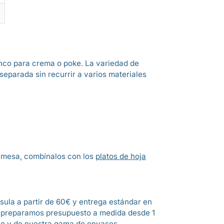
uenco para crema o poke. La variedad de
separada sin recurrir a varios materiales
e mesa, combínalos con los
platos de hoja
sula a partir de 60€ y entrega estándar en
 preparamos presupuesto a medida desde 1
so
y de nuestra gama de
envases