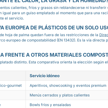
ANTE EL CALOR, LA GRASA Y LA HUMEDAD
ntos calientes, fríos y grasos sin reblandecerse ni transferi
en igual para un guiso emplatado al momento que para una ració
e el servicio.
A EUROPEA DE PLÁSTICOS DE UN SOLO US
s de hoja de palma quedan fuera de las restricciones de la
Dire
o europeo de compostabilidad (EN 13432). Es la vía directa para
MA FRENTE A OTROS MATERIALES COMPOS
atado distinto. Esta comparativa orienta la elección según el
Servicio idóneo
stico-gourmet
Aperitivos, showcooking y eventos premium
Menús cerrados y platos calientes
e
Bowls fríos y ensaladas