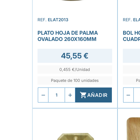
REF.
ELAT2013
REF.
EL
PLATO HOJA DE PALMA
BOL H
OVALADO 260X160MM
CUAD
45,55 €
0,455 €/Unidad
Paquete de 100 unidades
P

AÑADIR