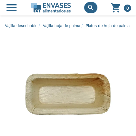




0
Vajilla desechable
Vajilla hoja de palma
Platos de hoja de palma