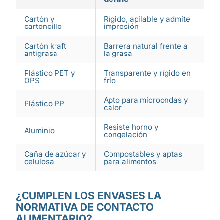
Cartón y
Rígido, apilable y admite
Ca
cartoncillo
impresión
aw
Cartón kraft
Barrera natural frente a
Ha
antigrasa
la grasa
ch
Plástico PET y
Transparente y rígido en
En
OPS
frío
re
Apto para microondas y
Co
Plástico PP
calor
ll
Resiste horno y
As
Aluminio
congelación
ca
Caña de azúcar y
Compostables y aptas
St
celulosa
para alimentos
so
¿CUMPLEN LOS ENVASES LA
NORMATIVA DE CONTACTO
ALIMENTARIO?