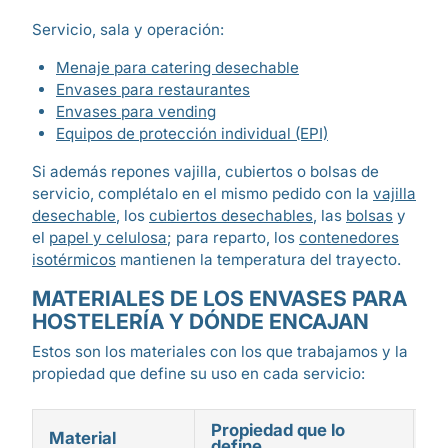
Servicio, sala y operación:
Menaje para catering desechable
Envases para restaurantes
Envases para vending
Equipos de protección individual (EPI)
Si además repones vajilla, cubiertos o bolsas de
servicio, complétalo en el mismo pedido con la
vajilla
desechable
, los
cubiertos desechables
, las
bolsas
y
el
papel y celulosa
; para reparto, los
contenedores
isotérmicos
mantienen la temperatura del trayecto.
MATERIALES DE LOS ENVASES PARA
HOSTELERÍA Y DÓNDE ENCAJAN
Estos son los materiales con los que trabajamos y la
propiedad que define su uso en cada servicio:
Propiedad que lo
Material
Se
define