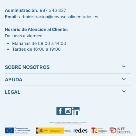
Administración:
987 346 837
Email:
administracion@envasesalimentarios.es
Horario de Atención al Cliente:
De lunes a viernes:
Mañanas de 09:00 a 14:00
Tardes de 16:00 a 19:00

SOBRE NOSOTROS

AYUDA

LEGAL
Facebook
Instagram
LinkedIn