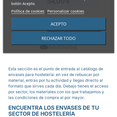
34,00 €
botón Acepto.
Política de cookies
Personalizar cookies
34,000 €/Unidad
Paquete de 1 unidad
ACEPTO

AÑADIR
RECHAZAR TODO
Esta sección es el punto de entrada al catálogo de
envases para hostelería: en vez de rebuscar por
material, entras por tu actividad y llegas directo al
formato que sirves cada día. Debajo tienes el acceso
por sector, los materiales con los que trabajamos y
las condiciones de compra al por mayor.
ENCUENTRA LOS ENVASES DE TU
SECTOR DE HOSTELERÍA