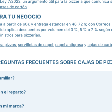
 la Ley 7/2022, un argumento útil para la pizzería que comunic
ases de cartón
.
ARA TU NEGOCIO
a a partir de 60€ y entrega estándar en 48-72 h; con Correos 
dido aplica descuentos por volumen del 3 %, 5 % o 7 % según 
inistros para pizzerías
.
ra pizzas
,
servilletas de papel
,
papel antigrasa
y
cajas de car
REGUNTAS FRECUENTES SOBRE CAJAS DE PIZ
amiliar?
en el reparto?
n mi marca?