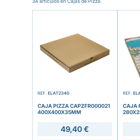
34 artículos en Cajas de Pizza.
REF.
ELAT2340
REF.
EL
CAJA PIZZA CAPZFR000021
CAJA 
400X400X35MM
280X
49,40 €