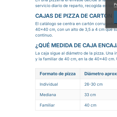
P
servicio diario de reparto, recogida en loc
CAJAS DE PIZZA DE CARTÓN
El catálogo se centra en cartón corrugado 
40×40 cm, con un alto de 3,5 a 4 cm que suj
continuo.
¿QUÉ MEDIDA DE CAJA ENCAJ
La caja sigue al diámetro de la pizza. Una
y la familiar de 40 cm, en la de 40×40 cm. 
Formato de pizza
Diámetro apro
Individual
26-30 cm
Mediana
33 cm
Familiar
40 cm