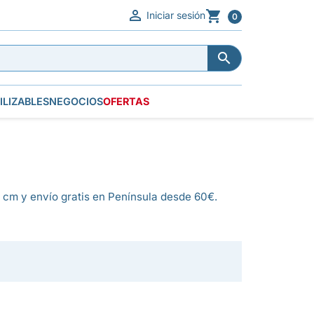


Iniciar sesión
0


ILIZABLES
NEGOCIOS
OFERTAS
 cm y envío gratis en Península desde 60€.