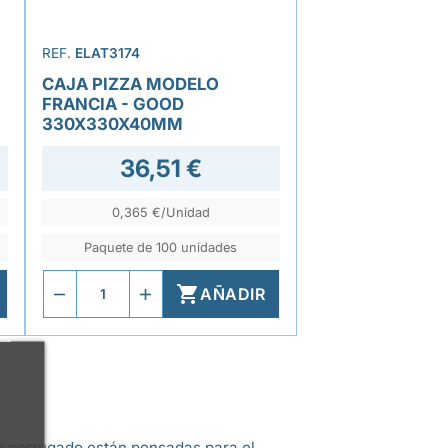
REF.
ELAT3174
CAJA PIZZA MODELO
FRANCIA - GOOD
330X330X40MM
36,51 €
0,365 €/Unidad
Paquete de 100 unidades

AÑADIR
tón corrugado están pensadas para el