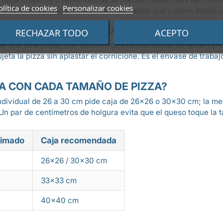
olítica de cookies
Personalizar cookies
al y take away, con los formatos cuadrados que cubren desde la 
 CORRUGADO EN FORMATO CUADRADO
RECHAZAR TODO
ACEPTO
de una sola pieza, con automontaje rápido detrás de la barra
eta la pizza sin aplastar el cornicione. Es el envase de trabaj
A CON CADA TAMAÑO DE PIZZA?
 individual de 26 a 30 cm pide caja de 26×26 o 30×30 cm; la 
Un par de centímetros de holgura evita que el queso toque la t
ximado
Caja recomendada
26×26 / 30×30 cm
33×33 cm
40×40 cm