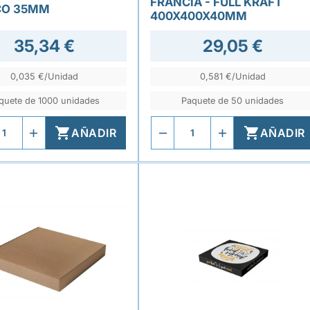
FRANCIA - FULL KRAFT
CO 35MM
400X400X40MM
35,34 €
29,05 €
0,035 €/Unidad
0,581 €/Unidad
quete de 1000 unidades
Paquete de 50 unidades


AÑADIR
AÑADIR