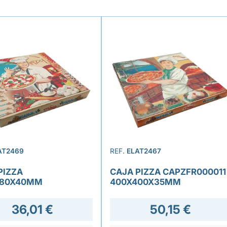
AT2469
REF.
ELAT2467
PIZZA
CAJA PIZZA CAPZFR000011
280X40MM
400X400X35MM
36,01 €
50,15 €