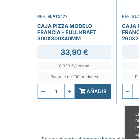
REF.
ELAT3177
REF.
EL
CAJA PIZZA MODELO
CAJA 
FRANCIA - FULL KRAFT
FRANC
300X300X40MM
260X
33,90 €
0,339 €/Unidad
Paquete de 100 unidades
P

AÑADIR
E
n
p
P
En una pizzería el envase decide si la masa