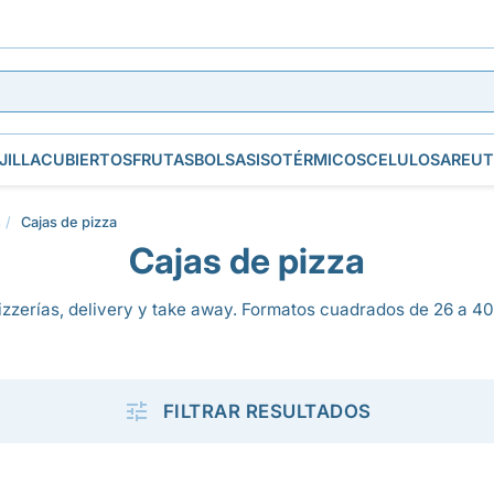
JILLA
CUBIERTOS
FRUTAS
BOLSAS
ISOTÉRMICOS
CELULOSA
REUT
s
Cajas de pizza
Cajas de pizza
izzerías, delivery y take away. Formatos cuadrados de 26 a 40

FILTRAR RESULTADOS