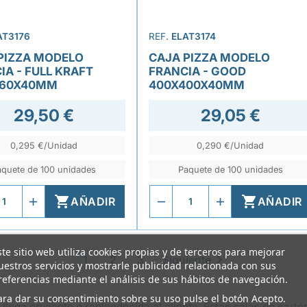
AT3176
REF.
ELAT3174
PIZZA MODELO
CAJA PIZZA MODELO
IA - FULL KRAFT
FRANCIA - GOOD
260X40MM
400X400X40MM
29,50 €
29,05 €
0,295 €/Unidad
0,290 €/Unidad
aquete de 100 unidades
Paquete de 100 unidades


AÑADIR
AÑADIR
ste sitio web utiliza cookies propias y de terceros para mejorar

1
2
3
Siguiente
uestros servicios y mostrarle publicidad relacionada con sus
referencias mediante el análisis de sus hábitos de navegación.
ara dar su consentimiento sobre su uso pulse el botón Acepto.
 llega crujiente o reblandecida al cliente. Estas cajas de car