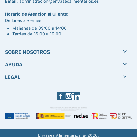
Email:
administracion@envasesalimentarios.es
Horario de Atención al Cliente:
De lunes a viernes:
Mañanas de 09:00 a 14:00
Tardes de 16:00 a 19:00

SOBRE NOSOTROS

AYUDA

LEGAL
Facebook
Instagram
LinkedIn
Envases Alimentarios © 2026.