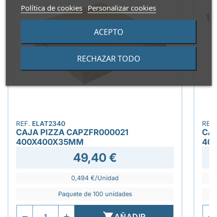
Política de cookies
Personalizar cookies
ACEPTO
RECHAZAR TODO
REF.
ELAT2340
REF
CAJA PIZZA CAPZFR000021
CAJ
400X400X35MM
40
49,40 €
0,494 €/Unidad
Paquete de 100 unidades

AÑADIR