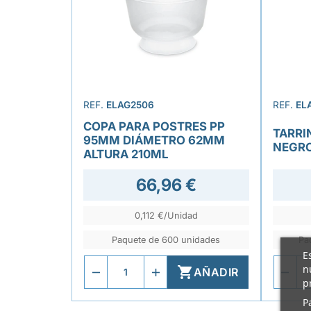
REF.
ELAG2506
REF.
EL
COPA PARA POSTRES PP
TARRI
95MM DIÁMETRO 62MM
NEGRO
ALTURA 210ML
66,96 €
0,112 €/Unidad
Paquete de 600 unidades
Pa
E
n

AÑADIR
p
P