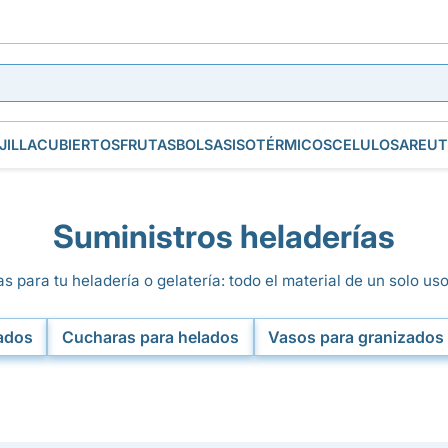
JILLA
CUBIERTOS
FRUTAS
BOLSAS
ISOTÉRMICOS
CELULOSA
REUT
Suministros heladerías
 para tu heladería o gelatería: todo el material de un solo uso 
ados
Cucharas para helados
Vasos para granizados