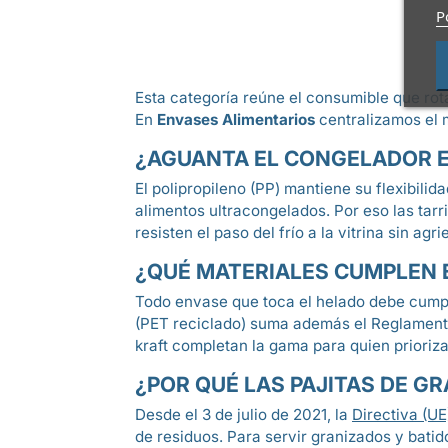
P
Esta categoría reúne el consumible que rota
En
Envases Alimentarios
centralizamos el m
¿AGUANTA EL CONGELADOR E
El polipropileno (PP) mantiene su flexibili
alimentos ultracongelados. Por eso las tarr
resisten el paso del frío a la vitrina sin agri
¿QUÉ MATERIALES CUMPLEN 
Todo envase que toca el helado debe cumpl
(PET reciclado) suma además el Reglamento (
kraft completan la gama para quien prioriza 
¿POR QUÉ LAS PAJITAS DE G
Desde el 3 de julio de 2021, la
Directiva (U
de residuos. Para servir granizados y batido