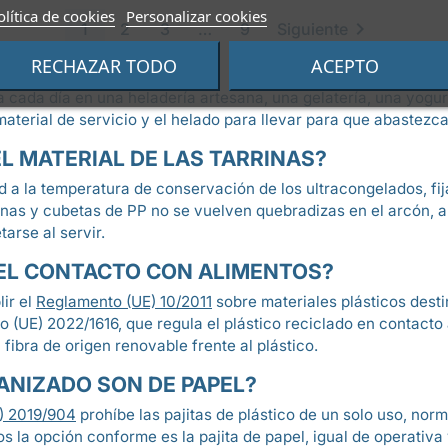
olítica de cookies
Personalizar cookies

1
2
3
…
9
Siguiente
RECHAZAR TODO
ACEPTO
 cada día en una heladería artesana, una gelatería, una yogurte
aterial de servicio y el helado para llevar para que abastezc
L MATERIAL DE LAS TARRINAS?
dad a la temperatura de conservación de los ultracongelados, fi
inas y cubetas de PP no se vuelven quebradizas en el arcón, a d
etarse al servir.
EL CONTACTO CON ALIMENTOS?
ir el
Reglamento (UE) 10/2011
sobre materiales plásticos desti
UE) 2022/1616, que regula el plástico reciclado en contacto ali
fibra de origen renovable frente al plástico.
RANIZADO SON DE PAPEL?
E) 2019/904
prohíbe las pajitas de plástico de un solo uso, no
s la opción conforme es la pajita de papel, igual de operativa 