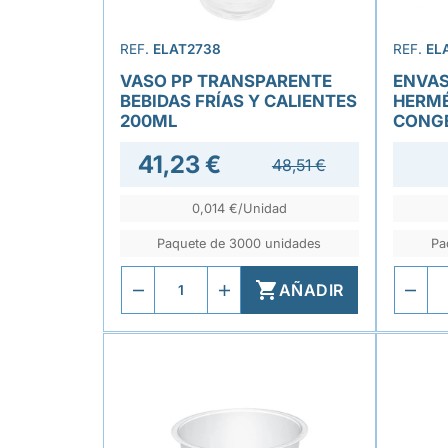
REF.
ELAT2738
REF.
EL
VASO PP TRANSPARENTE
ENVAS
BEBIDAS FRÍAS Y CALIENTES
HERMÉ
200ML
CONGE
41,23 €
48,51 €
0,014 €/Unidad
Paquete de 3000 unidades
Pa

AÑADIR