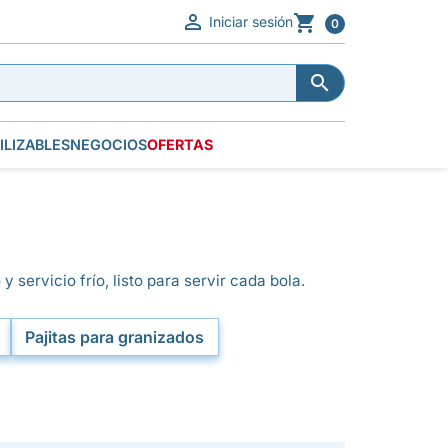


Iniciar sesión
0


ILIZABLES
NEGOCIOS
OFERTAS
y servicio frío, listo para servir cada bola.
Pajitas para granizados