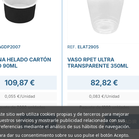
AGDP2007
REF.
ELAT2905
NA HELADO CARTÓN
VASO RPET ULTRA
 90ML
TRANSPARENTE 350ML
109,87 €
82,82 €
0,055 €/Unidad
0,083 €/Unidad
quete de 2000 unidades
Paquete de 1000 unidades
ste sitio web utiliza cookies propias y de terceros para mejorar
uestros servicios y mostrarle publicidad relacionada con sus


AÑADIR
AÑADIR
referencias mediante el análisis de sus hábitos de navegación.
ara dar su consentimiento sobre su uso pulse el botón Acepto.