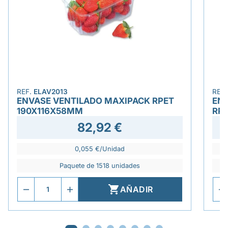
REF.
ELAV2013
REF
ENVASE VENTILADO MAXIPACK RPET
ENS
190X116X58MM
RP
82,92 €
0,055 €/Unidad
Paquete de 1518 unidades

AÑADIR