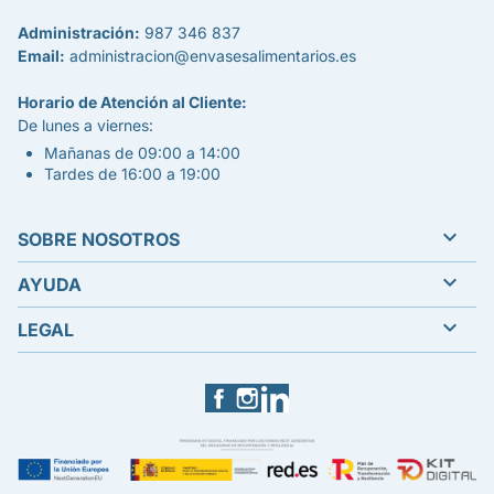
Administración:
987 346 837
Email:
administracion@envasesalimentarios.es
Horario de Atención al Cliente:
De lunes a viernes:
Mañanas de 09:00 a 14:00
Tardes de 16:00 a 19:00

SOBRE NOSOTROS

AYUDA

LEGAL
Facebook
Instagram
LinkedIn