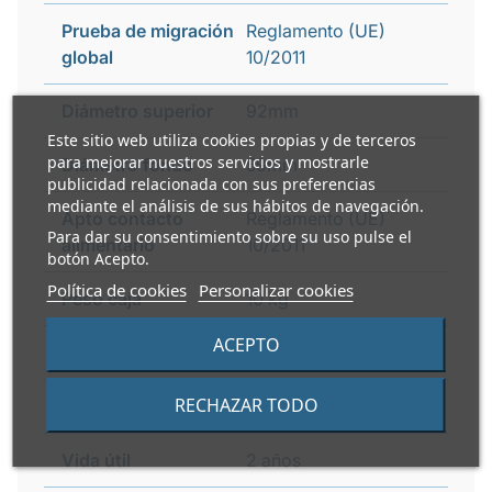
Prueba de migración
Reglamento (UE)
global
10/2011
Diámetro superior
92mm
Este sitio web utiliza cookies propias y de terceros
para mejorar nuestros servicios y mostrarle
Diámetro fondo
59mm
publicidad relacionada con sus preferencias
mediante el análisis de sus hábitos de navegación.
Apto contacto
Reglamento (UE)
Para dar su consentimiento sobre su uso pulse el
alimentario
10/2011
botón Acepto.
Política de cookies
Personalizar cookies
Peso caja
10 kg
ACEPTO
Apto microondas
No
RECHAZAR TODO
Apto congelador
Si
Vida útil
2 años