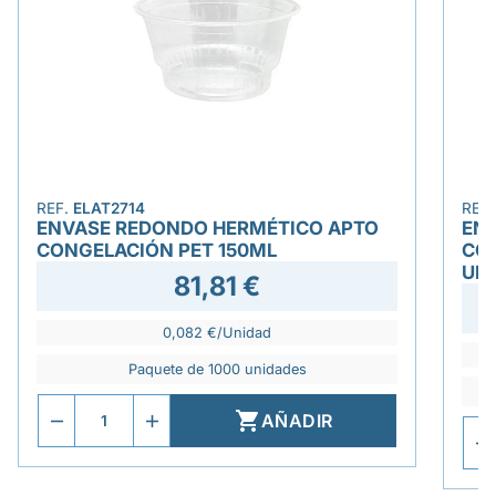
REF.
ELAT2714
REF
ENVASE REDONDO HERMÉTICO APTO
EN
CONGELACIÓN PET 150ML
CON
UN
81,81 €
0,082 €/Unidad
Paquete de 1000 unidades

AÑADIR