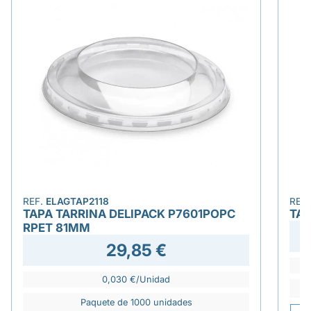
REF.
ELAGTAP2118
REF
TAPA TARRINA DELIPACK P7601POPC
TA
RPET 81MM
29,85 €
0,030 €/Unidad
Paquete de 1000 unidades