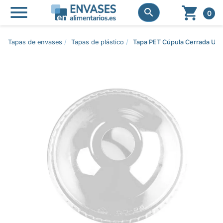




0
Tapas de envases
Tapas de plástico
Tapa PET Cúpula Cerrada Ult