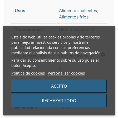
Usos
Alimentos calientes,
Alimentos fríos
Transparencia
Ultra transparente
Este sitio web utiliza cookies propias y de terceros
para mejorar nuestros servicios y mostrarle
Reciclable
Si
publicidad relacionada con sus preferencias
mediante el análisis de sus hábitos de navegación.
i
Guía de reciclaje
Contenedor amarillo
Para dar su consentimiento sobre su uso pulse el
botón Acepto.
Apilable
Si
Política de cookies
Personalizar cookies
Prueba de migración
Reglamento (UE)
ACEPTO
global
10/2011
RECHAZAR TODO
Apto contacto
Reglamento (UE)
alimentario
10/2011