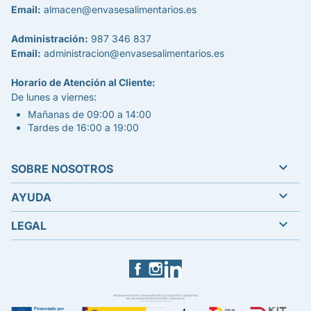
Email:
almacen@envasesalimentarios.es
Administración:
987 346 837
Email:
administracion@envasesalimentarios.es
Horario de Atención al Cliente:
De lunes a viernes:
Mañanas de 09:00 a 14:00
Tardes de 16:00 a 19:00

SOBRE NOSOTROS

AYUDA

LEGAL
Facebook
Instagram
LinkedIn