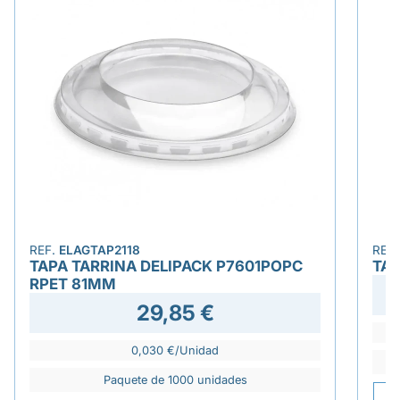
REF.
ELAGTAP2118
REF
TAPA TARRINA DELIPACK P7601POPC
TA
RPET 81MM
29,85 €
0,030 €/Unidad
Paquete de 1000 unidades