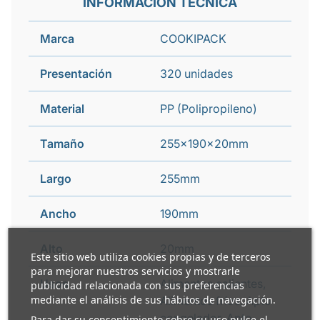
INFORMACIÓN TÉCNICA
Marca
COOKIPACK
Presentación
320 unidades
Material
PP (Polipropileno)
Tamaño
255x190x20mm
Largo
255mm
Ancho
190mm
Alto
20mm
Este sitio web utiliza cookies propias y de terceros
para mejorar nuestros servicios y mostrarle
Usos
Alimentos calientes,
publicidad relacionada con sus preferencias
mediante el análisis de sus hábitos de navegación.
Alimentos fríos, Apto
congelador, Apto
Para dar su consentimiento sobre su uso pulse el