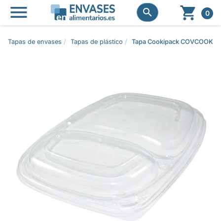




0
Tapas de envases
Tapas de plástico
Tapa Cookipack COVCOOK12