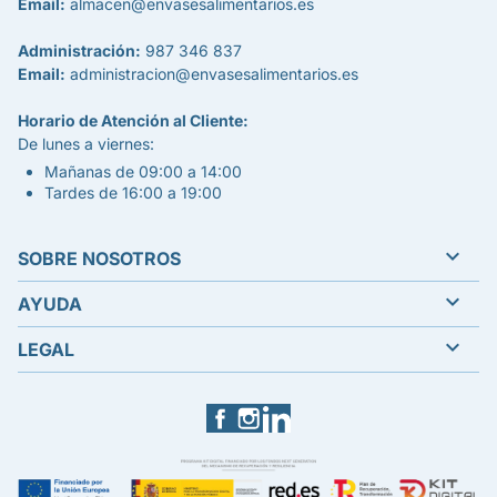
Email:
almacen@envasesalimentarios.es
Administración:
987 346 837
Email:
administracion@envasesalimentarios.es
Horario de Atención al Cliente:
De lunes a viernes:
Mañanas de 09:00 a 14:00
Tardes de 16:00 a 19:00

SOBRE NOSOTROS

AYUDA

LEGAL
Facebook
Instagram
LinkedIn