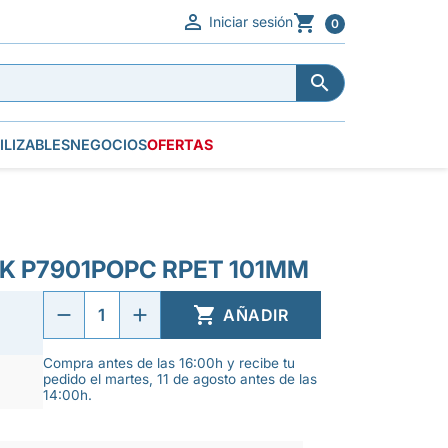


Iniciar sesión
0


ILIZABLES
NEGOCIOS
OFERTAS
CK P7901POPC RPET 101MM

AÑADIR
Compra antes de las 16:00h y recibe tu
pedido el martes, 11 de agosto antes de las
14:00h.