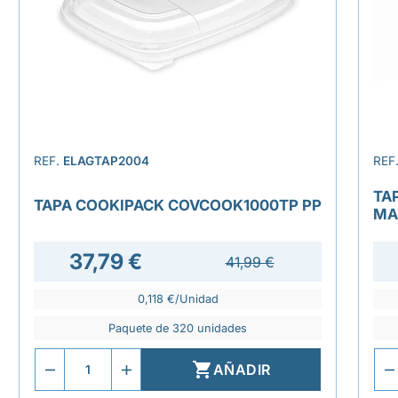
REF.
ELAGTAP2004
REF
TA
TAPA COOKIPACK COVCOOK1000TP PP
MA
37,79 €
41,99 €
0,118 €/Unidad
Paquete de 320 unidades

AÑADIR