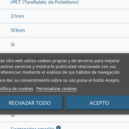
rPET (Tereftalato de Polietileno)
27mm
101mm
Si
Alimentos calientes, Alimentos fríos
ste sitio web utiliza cookies propias y de terceros para mejorar
uestros servicios y mostrarle publicidad relacionada con sus
referencias mediante el análisis de sus hábitos de navegación.
Ultra transparente
ara dar su consentimiento sobre su uso pulse el botón Acepto.
120 °C
olítica de cookies
Personalizar cookies
-20 °C
RECHAZAR TODO
ACEPTO
Si
i