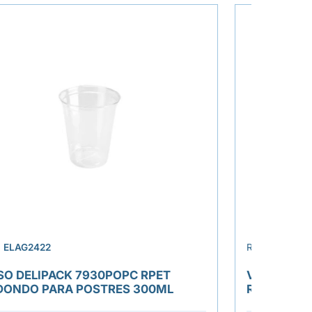
›
.
ELAG2422
REF.
ELAG242
SO DELIPACK 7930POPC RPET
VASO DELI
DONDO PARA POSTRES 300ML
REDONDO 