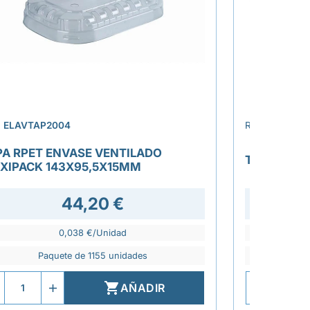
›
.
ELAVTAP2004
REF.
ELAGTA
PA RPET ENVASE VENTILADO
TAPA BOWL
XIPACK 143X95,5X15MM
44,20 €
42,2
0,038 €/Unidad
Paquete de 1155 unidades
P

AÑADIR