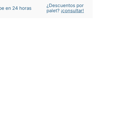
¿Descuentos por
be en 24 horas
palet?
¡consultar!