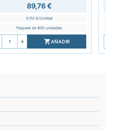
89,76 €
0,112 €/Unidad
Paquete de 800 unidades
P

AÑADIR