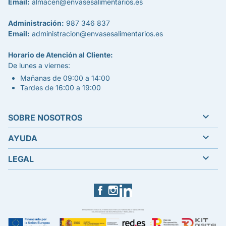
Email:
almacen@envasesalimentarios.es
Administración:
987 346 837
Email:
administracion@envasesalimentarios.es
Horario de Atención al Cliente:
De lunes a viernes:
Mañanas de 09:00 a 14:00
Tardes de 16:00 a 19:00

SOBRE NOSOTROS

AYUDA

LEGAL
Facebook
Instagram
LinkedIn