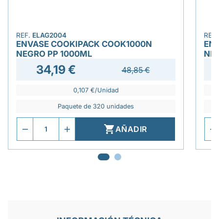
REF.
ELAG2004
REF
ENVASE COOKIPACK COOK1000N
EN
NEGRO PP 1000ML
NE
34,19 €
48,85 €
0,107 €/Unidad
Paquete de 320 unidades

AÑADIR