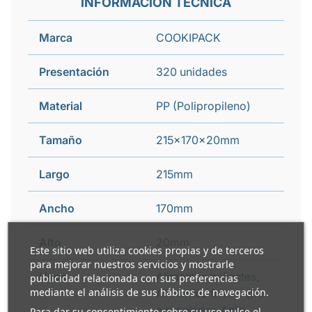
INFORMACIÓN TÉCNICA
Marca
COOKIPACK
Presentación
320 unidades
Material
PP (Polipropileno)
Tamaño
215x170x20mm
Largo
215mm
Ancho
170mm
Alto
20mm
Este sitio web utiliza cookies propias y de terceros
para mejorar nuestros servicios y mostrarle
Usos
Alimentos calientes,
publicidad relacionada con sus preferencias
mediante el análisis de sus hábitos de navegación.
Alimentos fríos, Apto
congelador, Apto
Para dar su consentimiento sobre su uso pulse el