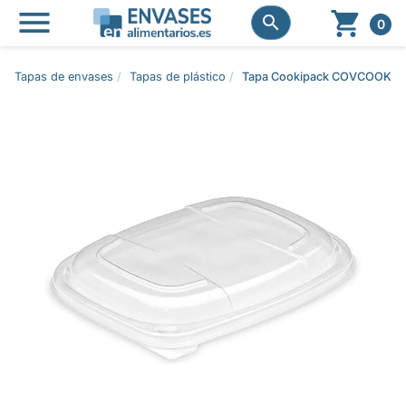




0
Tapas de envases
Tapas de plástico
Tapa Cookipack COVCOOK10