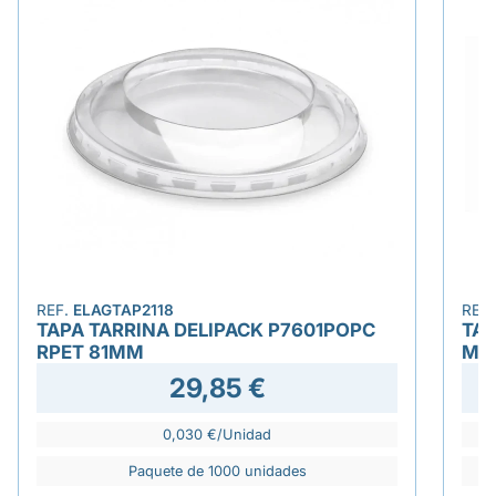
REF.
ELAGTAP2118
REF
TAPA TARRINA DELIPACK P7601POPC
TAP
RPET 81MM
MA
29,85 €
0,030 €/Unidad
Paquete de 1000 unidades