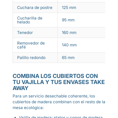
Cuchara de postre
125 mm
P
Cucharilla de
95 mm
H
helado
Tenedor
160 mm
E
Removedor de
C
140 mm
café
c
Palillo redondo
65 mm
A
COMBINA LOS CUBIERTOS CON
TU VAJILLA Y TUS ENVASES TAKE
AWAY
Para un servicio desechable coherente, los
cubiertos de madera combinan con el resto de la
mesa ecológica:
Vajilla de madera
:
platos
y
conos de madera