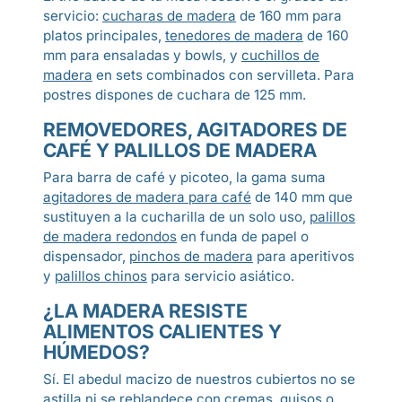
servicio:
cucharas de madera
de 160 mm para
platos principales,
tenedores de madera
de 160
mm para ensaladas y bowls, y
cuchillos de
madera
en sets combinados con servilleta. Para
postres dispones de cuchara de 125 mm.
REMOVEDORES, AGITADORES DE
CAFÉ Y PALILLOS DE MADERA
Para barra de café y picoteo, la gama suma
agitadores de madera para café
de 140 mm que
sustituyen a la cucharilla de un solo uso,
palillos
de madera redondos
en funda de papel o
dispensador,
pinchos de madera
para aperitivos
y
palillos chinos
para servicio asiático.
¿LA MADERA RESISTE
ALIMENTOS CALIENTES Y
HÚMEDOS?
Sí. El abedul macizo de nuestros cubiertos no se
astilla ni se reblandece con cremas, guisos o