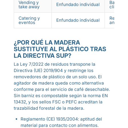
Vending y
Barrera 
Enfundado individual
take away
cliente l
Catering y
Refuerza
Enfundado individual
eventos
ante el 
¿POR QUÉ LA MADERA
SUSTITUYE AL PLÁSTICO TRAS
LA DIRECTIVA SUP?
La Ley 7/2022 de residuos transpone la
Directiva (UE) 2019/904 y restringe los
removedores de plástico de un solo uso. El
agitador de madera queda como alternativa
conforme para el servicio de café desechable.
Sin barniz es compostable según la norma EN
13432, y los sellos FSC o PEFC acreditan la
trazabilidad forestal de la madera.
Reglamento (CE) 1935/2004: aptitud del
material para contacto con alimentos.