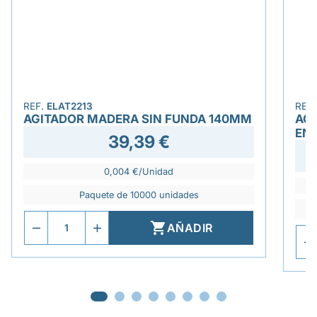
REF.
ELAT2213
REF
AGITADOR MADERA SIN FUNDA 140MM
AG
EN
39,39 €
0,004 €/Unidad
Paquete de 10000 unidades

AÑADIR