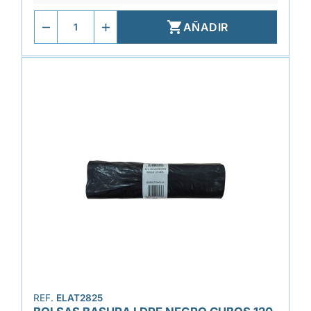

AÑADIR
REF.
ELAT2825