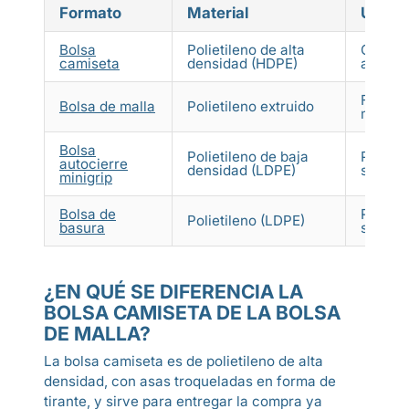
Formato
Material
Uso en
Bolsa
Polietileno de alta
Compra 
camiseta
densidad (HDPE)
alimen
Fruta, 
Bolsa de malla
Polietileno extruido
marisco
Bolsa
Polietileno de baja
Porcion
autocierre
densidad (LDPE)
sueltas
minigrip
Bolsa de
Residuo
Polietileno (LDPE)
basura
selecti
¿EN QUÉ SE DIFERENCIA LA
BOLSA CAMISETA DE LA BOLSA
DE MALLA?
La bolsa camiseta es de polietileno de alta
densidad, con asas troqueladas en forma de
tirante, y sirve para entregar la compra ya