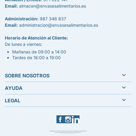
Email:
almacen@envasesalimentarios.es
Administración:
987 346 837
Email:
administracion@envasesalimentarios.es
Horario de Atención al Cliente:
De lunes a viernes:
Mañanas de 09:00 a 14:00
Tardes de 16:00 a 19:00

SOBRE NOSOTROS

AYUDA

LEGAL
Facebook
Instagram
LinkedIn