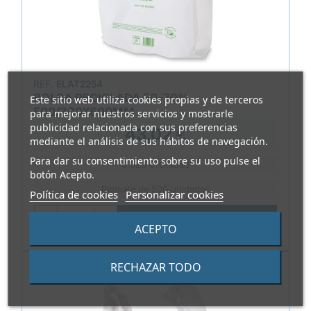
REF.
ELAT2254
BOLSA RECICLADA 50-70%
Este sitio web utiliza cookies propias y de terceros
500/300X600MM
para mejorar nuestros servicios y mostrarle
publicidad relacionada con sus preferencias
43,02 €
mediante el análisis de sus hábitos de navegación.
Para dar su consentimiento sobre su uso pulse el
0,086 €/Unidad
botón Acepto.
Paquete de 500 unidades
Política de cookies
Personalizar cookies

AÑADIR
ACEPTO
RECHAZAR TODO