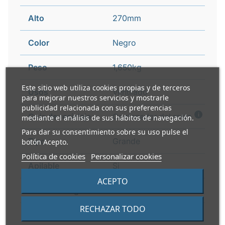
Alto
270mm
Color
Negro
Peso
1,650kg
Este sitio web utiliza cookies propias y de terceros
Usos
Ventilado
para mejorar nuestros servicios y mostrarle
publicidad relacionada con sus preferencias
i
Guía de reciclaje
Contenedor del resto
mediante el análisis de sus hábitos de navegación.
Para dar su consentimiento sobre su uso pulse el
Tipo
Grande
botón Acepto.
Política de cookies
Personalizar cookies
Apilable
Si
ACEPTO
Cierre de seguridad
Si
RECHAZAR TODO
Asas laterales
Si