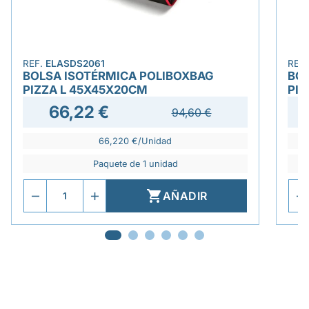
REF.
ELASDS2061
REF
BOLSA ISOTÉRMICA POLIBOXBAG
BOL
PIZZA L 45X45X20CM
PIZ
66,22 €
94,60 €
66,220 €/Unidad
Paquete de 1 unidad

AÑADIR