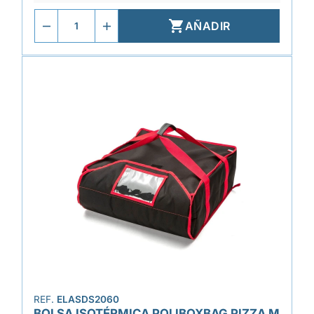

AÑADIR
REF.
ELASDS2060
BOLSA ISOTÉRMICA POLIBOXBAG PIZZA M