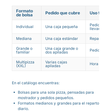
Formato
Pedido que cubre
Uso típico
de bolsa
Pedidos de 
Individual
Una caja pequeña
llevar en m
Mediana
Una caja estándar
Reparto diar
Grande o
Una caja grande o
Pedidos fam
familiar
dos apiladas
Multipizza
Varias cajas
Hora punta 
(XXL)
apiladas
En el catálogo encuentras:
Bolsas para una sola pizza, pensadas para
mostrador y pedidos pequeños.
Formatos medianos y grandes para el reparto
diario.