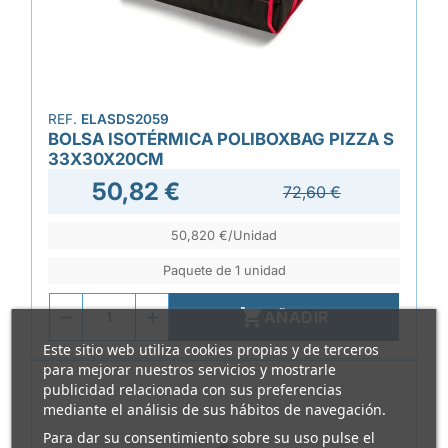
REF.
ELASDS2059
BOLSA ISOTÉRMICA POLIBOXBAG PIZZA S
33X30X20CM
50,82 €
72,60 €
50,820 €/Unidad
Paquete de 1 unidad

AÑADIR
Este sitio web utiliza cookies propias y de terceros
para mejorar nuestros servicios y mostrarle
publicidad relacionada con sus preferencias
mediante el análisis de sus hábitos de navegación.
Para dar su consentimiento sobre su uso pulse el