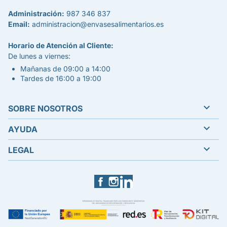
Administración:
987 346 837
Email:
administracion@envasesalimentarios.es
Horario de Atención al Cliente:
De lunes a viernes:
Mañanas de 09:00 a 14:00
Tardes de 16:00 a 19:00

SOBRE NOSOTROS

AYUDA

LEGAL
Facebook
Instagram
LinkedIn