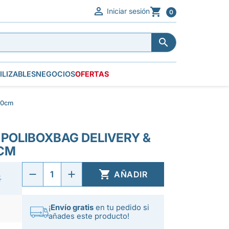


Iniciar sesión
0


ILIZABLES
NEGOCIOS
OFERTAS
30cm
 POLIBOXBAG DELIVERY &
0CM

AÑADIR
€
¡
Envío gratis
en tu pedido si
añades este producto!