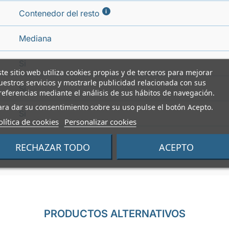
i
Contenedor del resto
Mediana
Si
ste sitio web utiliza cookies propias y de terceros para mejorar
uestros servicios y mostrarle publicidad relacionada con sus
Si
referencias mediante el análisis de sus hábitos de navegación.
ara dar su consentimiento sobre su uso pulse el botón Acepto.
Si
olítica de cookies
Personalizar cookies
Si
RECHAZAR TODO
ACEPTO
PRODUCTOS ALTERNATIVOS