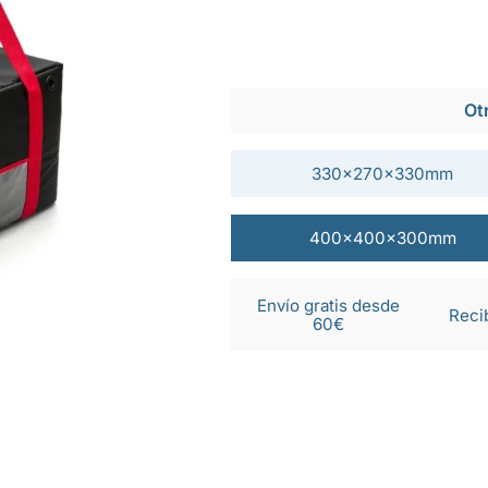
Ot
330x270x330mm
400x400x300mm
Envío gratis desde
Reci
60€