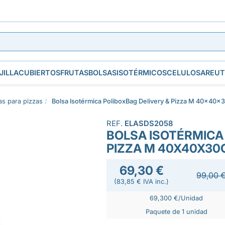
JILLA
CUBIERTOS
FRUTAS
BOLSAS
ISOTÉRMICOS
CELULOSA
REUT
as para pizzas
Bolsa Isotérmica PoliboxBag Delivery & Pizza M 40x40x
REF.
ELASDS2058
BOLSA ISOTÉRMICA
PIZZA M 40X40X3
69,30 €
99,00 
(83,85 € IVA inc.)
69,300 €/Unidad
Paquete de 1 unidad