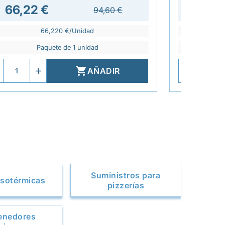
66,22 €
70,8
94,60 €
66,220 €/Unidad
Paquete de 1 unidad

AÑADIR
Suministros para
isotérmicas
pizzerías
enedores