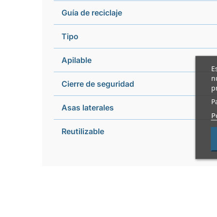
Guía de reciclaje
Tipo
Apilable
E
n
Cierre de seguridad
p
P
Asas laterales
P
Reutilizable