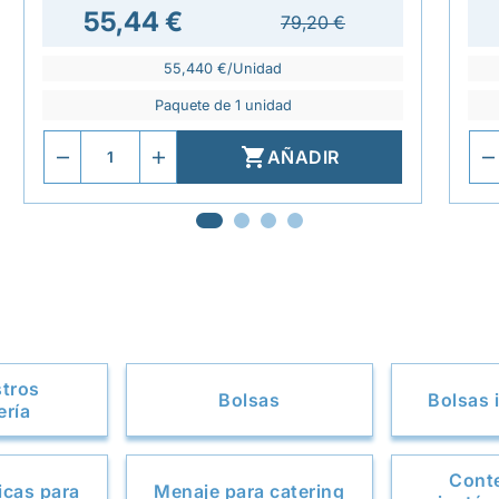
55,44 €
79,20 €
55,440 €/Unidad
Paquete de 1 unidad

AÑADIR
stros
Bolsas
Bolsas 
ería
Cont
icas para
Menaje para catering