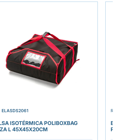
›
.
ELASDS2061
REF.
ELASDS
LSA ISOTÉRMICA POLIBOXBAG
BOLSA ISO
ZZA L 45X45X20CM
PIZZA XL 