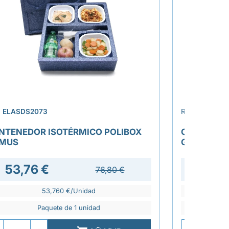
›
.
ELASDS2073
REF.
ELASDS
NTENEDOR ISOTÉRMICO POLIBOX
CONTENED
MUS
GASTRO GN
53,76 €
62,1
76,80 €
53,760 €/Unidad
Paquete de 1 unidad