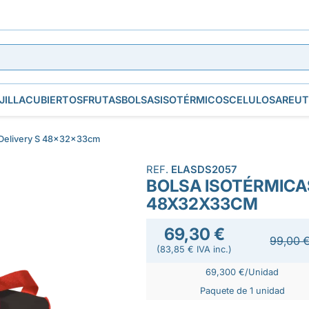
JILLA
CUBIERTOS
FRUTAS
BOLSAS
ISOTÉRMICOS
CELULOSA
REUT
g Delivery S 48x32x33cm
REF.
ELASDS2057
BOLSA ISOTÉRMICA
48X32X33CM
69,30 €
99,00 
(83,85 € IVA inc.)
69,300 €/Unidad
Paquete de 1 unidad