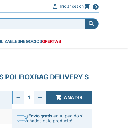


Iniciar sesión
0


ILIZABLES
NEGOCIOS
OFERTAS
S POLIBOXBAG DELIVERY S

AÑADIR
€
¡
Envío gratis
en tu pedido si
añades este producto!