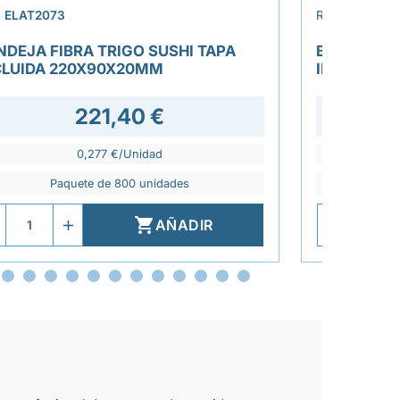
›
.
ELAT2073
REF.
ELAT207
NDEJA FIBRA TRIGO SUSHI TAPA
BANDEJA F
CLUIDA 220X90X20MM
INCLUIDA 
221,40 €
0,277 €/Unidad
Paquete de 800 unidades
P

AÑADIR