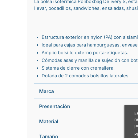
La bolsa isotérmica Poliboxbag Delivery S, est
llevar
,
bocadillos
,
sandwiches
,
ensaladas
,
shusi
Estructura exterior en nylon (PA) con aislami
Ideal para
cajas para hamburguesas
,
envase
Amplio bolsillo externo porta-etiquetas.
Cómodas asas y manilla de sujeción con bo
Sistema de cierre con cremallera.
Dotada de 2 cómodos bolsillos laterales.
Marca
Presentación
E
n
Material
p
P
Tamaño