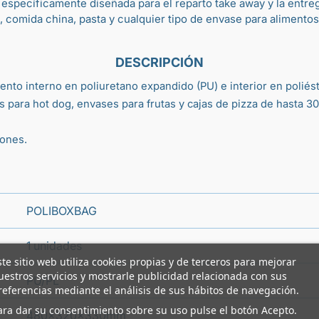
á específicamente diseñada para el reparto
take away
y la entre
,
comida china
,
pasta
y cualquier tipo de
envase para alimentos
DESCRIPCIÓN
ento interno en poliuretano expandido (PU) e interior en poliést
s para hot dog
,
envases para frutas
y
cajas de pizza
de hasta 3
tones.
POLIBOXBAG
1 unidades
ste sitio web utiliza cookies propias y de terceros para mejorar
uestros servicios y mostrarle publicidad relacionada con sus
PU/PL
referencias mediante el análisis de sus hábitos de navegación.
ara dar su consentimiento sobre su uso pulse el botón Acepto.
480x320x330mm