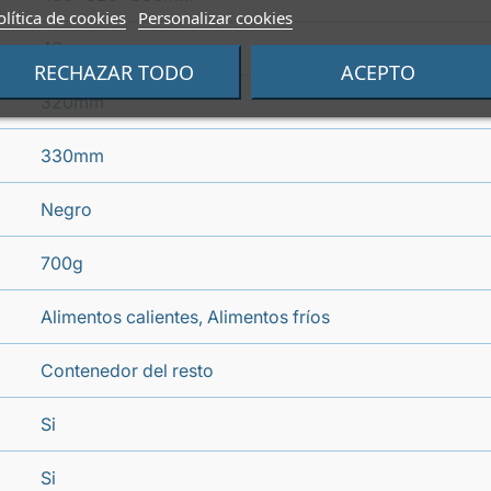
olítica de cookies
Personalizar cookies
46mm
RECHAZAR TODO
ACEPTO
320mm
330mm
Negro
700g
Alimentos calientes, Alimentos fríos
Contenedor del resto
Si
Si