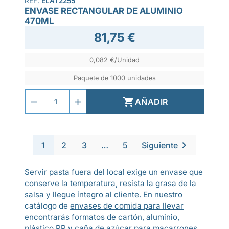
REF.
ELAT2255
ENVASE RECTANGULAR DE ALUMINIO
470ML
81,75 €
0,082 €/Unidad
Paquete de 1000 unidades

AÑADIR

1
2
3
…
5
Siguiente
Servir pasta fuera del local exige un envase que
conserve la temperatura, resista la grasa de la
salsa y llegue íntegro al cliente. En nuestro
catálogo de
envases de comida para llevar
encontrarás formatos de cartón, aluminio,
plástico PP y caña de azúcar para macarrones,