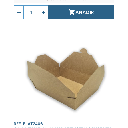

AÑADIR
REF.
ELAT2406