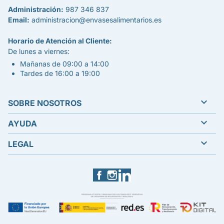
Administración:
987 346 837
Email:
administracion@envasesalimentarios.es
Horario de Atención al Cliente:
De lunes a viernes:
Mañanas de 09:00 a 14:00
Tardes de 16:00 a 19:00

SOBRE NOSOTROS

AYUDA

LEGAL
Facebook
Instagram
LinkedIn