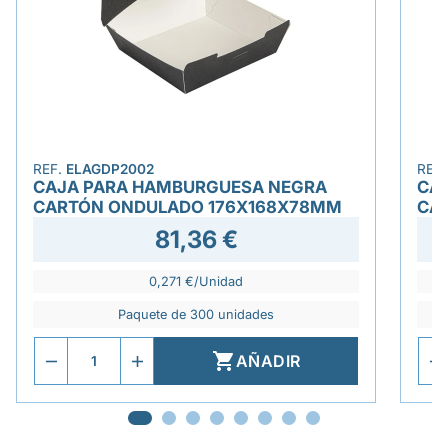
REF.
ELAGDP2002
REF
CAJA PARA HAMBURGUESA NEGRA
CA
CARTÓN ONDULADO 176X168X78MM
CA
81,36 €
0,271 €/Unidad
Paquete de 300 unidades

AÑADIR