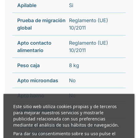
Apilable
Si
Prueba de migración
Reglamento (UE)
global
10/2011
Apto contacto
Reglamento (UE)
alimentario
10/2011
Peso caja
8 kg
Apto microondas
No
Apto horno
No
Este sitio web utiliza cookies propias y de terceros
Apto congelador
No
para mejorar nuestros servicios y mostrarle
publicidad relacionada con sus preferencias
mediante el análisis de sus hábitos de navegación.
Tiempo de contacto
10 días a 40ºC
con el alimento
Para dar su consentimiento sobre su uso pulse el