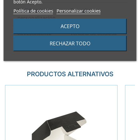
botón Acepto.
Pedido mínimo
Consultar
Política de cookies
Personalizar cookies
personalización
ACEPTO
Revestimiento
Ventana de celulosa
RECHAZAR TODO
PRODUCTOS ALTERNATIVOS