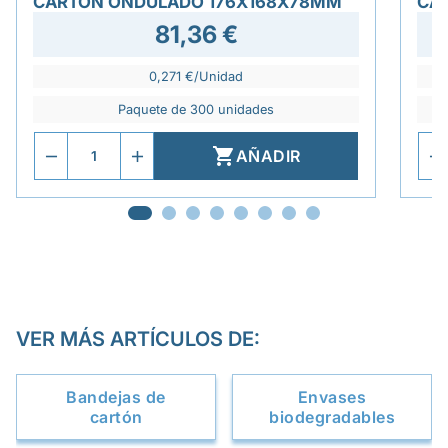
CARTÓN ONDULADO 176X168X78MM
CA
81,36 €
0,271 €/Unidad
Paquete de 300 unidades

AÑADIR
VER MÁS ARTÍCULOS DE:
Bandejas de
Envases
cartón
biodegradables