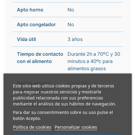
Apto horno
No
Apto congelador
No
Vida útil
3 años
Tiempo de contacto
Durante 2h a 70ºC y 30
con el alimento
minutos a 40ºc para
alimentos grasos
Pedido mínimo
Consultar
Este sitio web utiliza cookies propias y de terceros
personalización
para mejorar nuestros servicios y mostrarle
publicidad relacionada con sus preferencias
mediante el análisis de sus hábitos de navegación.
Revestimiento
Ventana de PE
Para dar su consentimiento sobre su uso pulse el
botón Acepto.
Política de cookies
Personalizar cookies