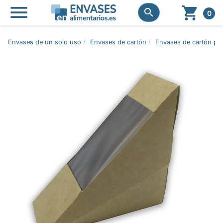




0
Envases de un solo uso
Envases de cartón
Envases de cartón pa