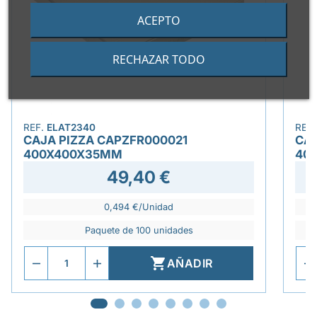
ACEPTO
RECHAZAR TODO
REF.
ELAT2340
REF
CAJA PIZZA CAPZFR000021
CAJ
400X400X35MM
40
49,40 €
0,494 €/Unidad
Paquete de 100 unidades

AÑADIR