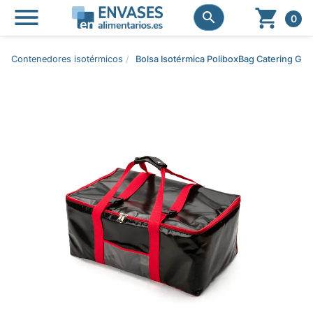




0
Contenedores isotérmicos
Bolsa Isotérmica PoliboxBag Catering 