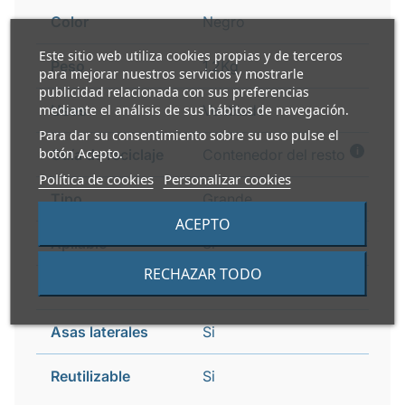
Color
Negro
Este sitio web utiliza cookies propias y de terceros
Peso
1,2Kg
para mejorar nuestros servicios y mostrarle
publicidad relacionada con sus preferencias
mediante el análisis de sus hábitos de navegación.
Usos
Ventilado
Para dar su consentimiento sobre su uso pulse el
i
botón Acepto.
Guía de reciclaje
Contenedor del resto
Política de cookies
Personalizar cookies
Tipo
Grande
ACEPTO
Apilable
Si
RECHAZAR TODO
Cierre de seguridad
Si
Asas laterales
Si
Reutilizable
Si