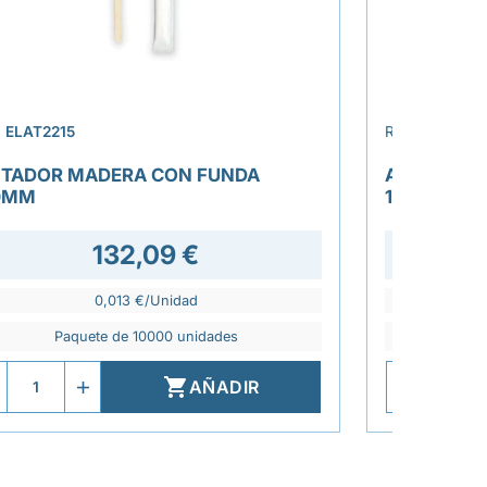
›
.
ELAT2215
REF.
ELAT221
ITADOR MADERA CON FUNDA
AGITADOR
0MM
110MM
132,09 €
0,013 €/Unidad
Paquete de 10000 unidades
Pa

AÑADIR