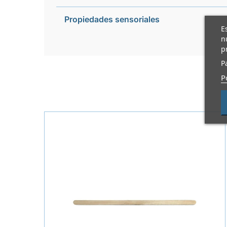
Propiedades sensoriales
E
n
p
P
P