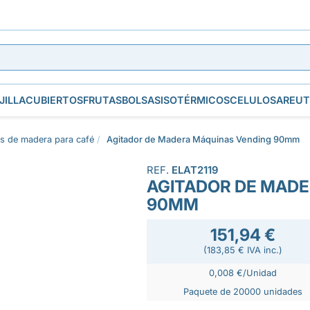
JILLA
CUBIERTOS
FRUTAS
BOLSAS
ISOTÉRMICOS
CELULOSA
REUT
s de madera para café
Agitador de Madera Máquinas Vending 90mm
REF.
ELAT2119
AGITADOR DE MAD
90MM
151,94 €
(183,85 € IVA inc.)
0,008 €/Unidad
Paquete de 20000 unidades