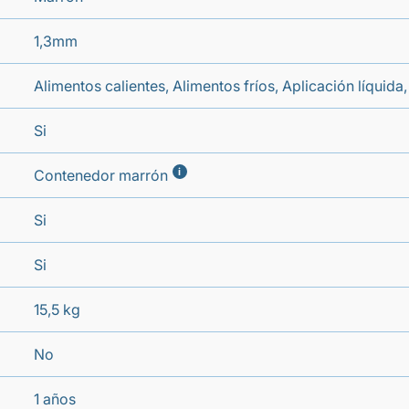
1,3mm
Alimentos calientes, Alimentos fríos, Aplicación líquid
Si
i
Contenedor marrón
Si
Si
15,5 kg
No
1 años