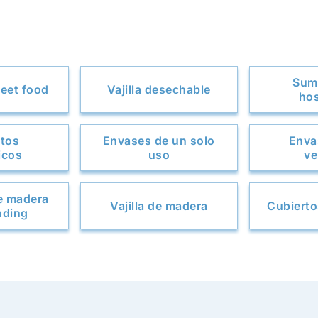
Sumi
eet food
Vajilla desechable
hos
rtos
Envases de un solo
Enva
icos
uso
ve
e madera
Vajilla de madera
Cubierto
nding