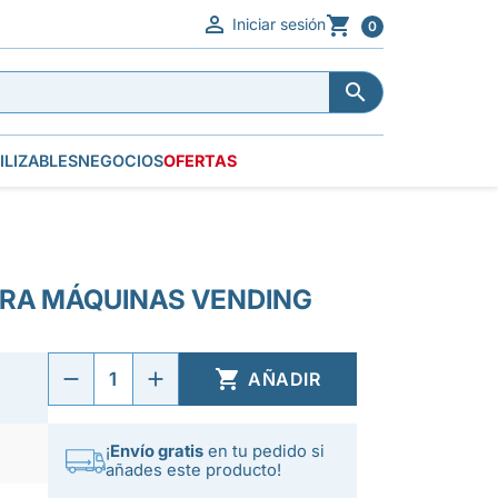


Iniciar sesión
0


ILIZABLES
NEGOCIOS
OFERTAS
ERA MÁQUINAS VENDING

AÑADIR
¡
Envío gratis
en tu pedido si
añades este producto!