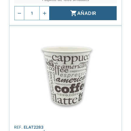

AÑADIR
REF.
ELAT2283