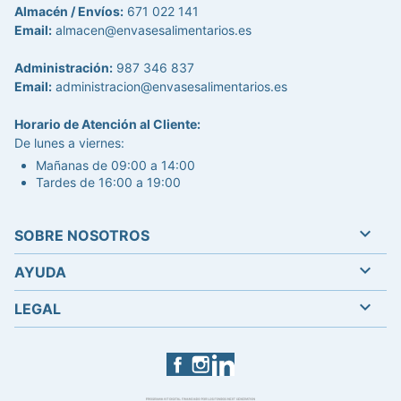
Almacén / Envíos:
671 022 141
Email:
almacen@envasesalimentarios.es
Administración:
987 346 837
Email:
administracion@envasesalimentarios.es
Horario de Atención al Cliente:
De lunes a viernes:
Mañanas de 09:00 a 14:00
Tardes de 16:00 a 19:00

SOBRE NOSOTROS

AYUDA

LEGAL
Facebook
Instagram
LinkedIn