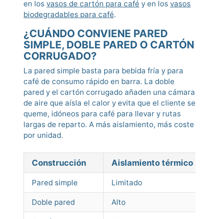
en los
vasos de cartón para café
y en los
vasos
biodegradables para café
.
¿CUÁNDO CONVIENE PARED
SIMPLE, DOBLE PARED O CARTÓN
CORRUGADO?
La pared simple basta para bebida fría y para
café de consumo rápido en barra. La doble
pared y el cartón corrugado añaden una cámara
de aire que aísla el calor y evita que el cliente se
queme, idóneos para café para llevar y rutas
largas de reparto. A más aislamiento, más coste
por unidad.
Construcción
Aislamiento térmico
Us
Pared simple
Limitado
Be
Doble pared
Alto
Ca