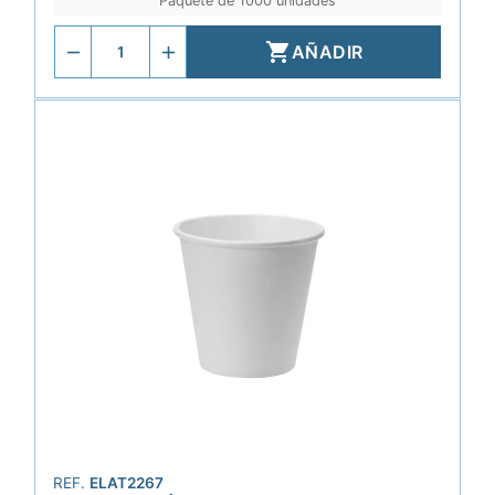
Paquete de 1000 unidades

AÑADIR
REF.
ELAT2267