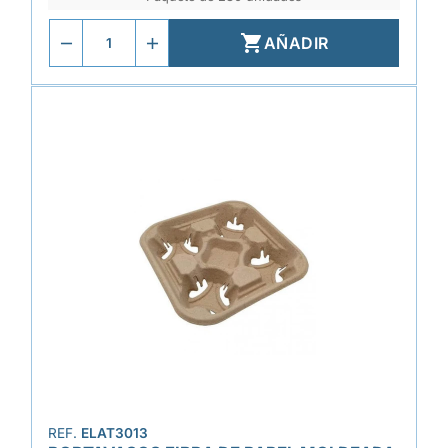

AÑADIR
REF.
ELAT3013