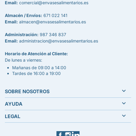
Email:
comercial@envasesalimentarios.es
Almacén / Envíos:
671 022 141
Email:
almacen@envasesalimentarios.es
Administración:
987 346 837
Email:
administracion@envasesalimentarios.es
Horario de Atención al Cliente:
De lunes a viernes:
Mañanas de 09:00 a 14:00
Tardes de 16:00 a 19:00

SOBRE NOSOTROS

AYUDA

LEGAL
Facebook
Instagram
LinkedIn