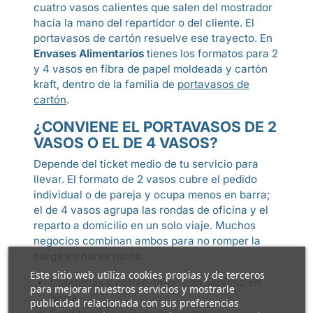
cuatro vasos calientes que salen del mostrador
hacia la mano del repartidor o del cliente. El
portavasos de cartón resuelve ese trayecto. En
Envases Alimentarios
tienes los formatos para 2
y 4 vasos en fibra de papel moldeada y cartón
kraft, dentro de la familia de
portavasos de
cartón
.
¿CONVIENE EL PORTAVASOS DE 2
VASOS O EL DE 4 VASOS?
Depende del ticket medio de tu servicio para
llevar. El formato de 2 vasos cubre el pedido
individual o de pareja y ocupa menos en barra;
el de 4 vasos agrupa las rondas de oficina y el
reparto a domicilio en un solo viaje. Muchos
negocios combinan ambos para no romper la
carga en horas punta.
Este sitio web utiliza cookies propias y de terceros
Cafeterías y coffee-to-go con servicio en
para mejorar nuestros servicios y mostrarle
barra.
publicidad relacionada con sus preferencias