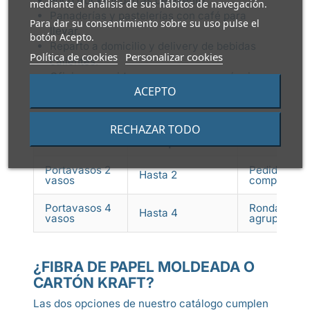
Food trucks y barras de evento.
mediante el análisis de sus hábitos de navegación.
Panaderías y pastelerías con café para
Para dar su consentimiento sobre su uso pulse el
llevar.
botón Acepto.
Reparto a domicilio y delivery de bebidas
Política de cookies
Personalizar cookies
calientes.
Oficinas servidas con
vasos para máquinas
ACEPTO
de vending de café
.
RECHAZAR TODO
Vasos que
Formato
Encaje ope
transporta
Portavasos 2
Pedido indiv
Hasta 2
vasos
compacta
Portavasos 4
Rondas de o
Hasta 4
vasos
agrupado en
¿FIBRA DE PAPEL MOLDEADA O
CARTÓN KRAFT?
Las dos opciones de nuestro catálogo cumplen