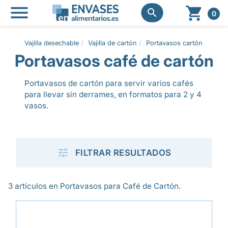




0
Vajilla desechable
Vajilla de cartón
Portavasos cartón
Porta
Portavasos café de cartón
Portavasos de cartón para servir varios cafés
para llevar sin derrames, en formatos para 2 y 4
vasos.

FILTRAR RESULTADOS
3 artículos en Portavasos para Café de Cartón.