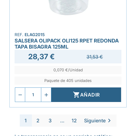
REF.
ELAG2015
SALSERA OLIPACK OLI125 RPET REDONDA
TAPA BISAGRA 125ML
28,37 €
31,53 €
0,070 €/Unidad
Paquete de 405 unidades

AÑADIR

1
2
3
…
12
Siguiente