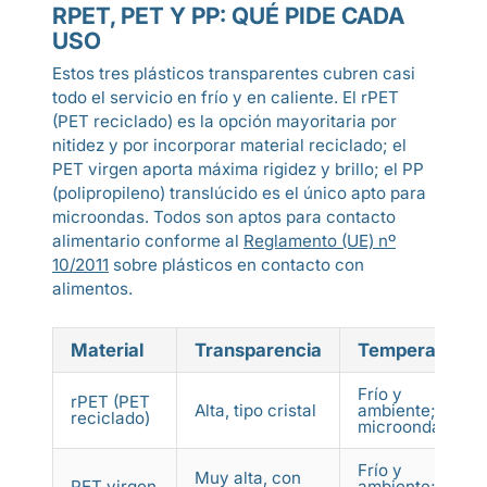
RPET, PET Y PP: QUÉ PIDE CADA
USO
Estos tres plásticos transparentes cubren casi
todo el servicio en frío y en caliente. El rPET
(PET reciclado) es la opción mayoritaria por
nitidez y por incorporar material reciclado; el
PET virgen aporta máxima rigidez y brillo; el PP
(polipropileno) translúcido es el único apto para
microondas. Todos son aptos para contacto
alimentario conforme al
Reglamento (UE) nº
10/2011
sobre plásticos en contacto con
alimentos.
Material
Transparencia
Temperatura
Frío y
rPET (PET
Alta, tipo cristal
ambiente; no
reciclado)
microondas
Frío y
Muy alta, con
PET virgen
ambiente; no