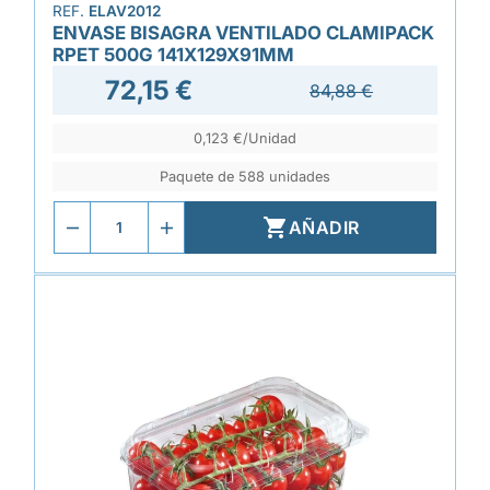
REF.
ELAV2012
ENVASE BISAGRA VENTILADO CLAMIPACK
RPET 500G 141X129X91MM
72,15 €
84,88 €
0,123 €/Unidad
Paquete de 588 unidades

AÑADIR