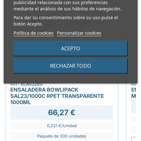
publicidad relacionada con sus preferencias
mediante el análisis de sus hábitos de navegación.
Para dar su consentimiento sobre su uso pulse el
botón Acepto.
Política de cookies
Personalizar cookies
ACEPTO
RECHAZAR TODO
REF.
ELAG2280
REF
ENSALADERA BOWLIPACK
ENV
SAL23/1000C RPET TRANSPARENTE
MI
1000ML
66,27 €
0,221 €/Unidad
Paquete de 300 unidades