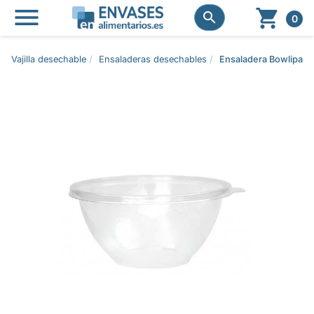




0
Vajilla desechable
Ensaladeras desechables
Ensaladera Bowlipack