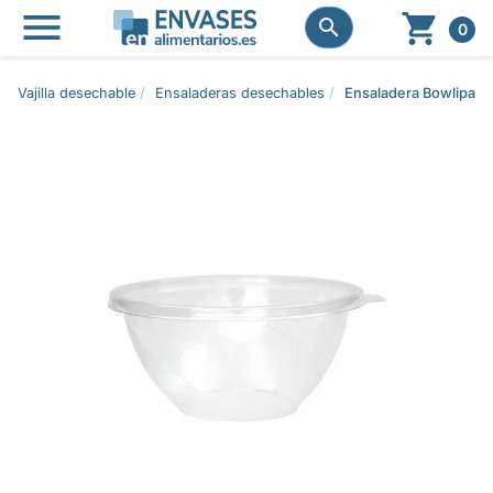




0
Vajilla desechable
Ensaladeras desechables
Ensaladera Bowlipack