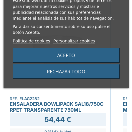
Este sitio web utiliza cookies propias y de terceros
para mejorar nuestros servicios y mostrarle
publicidad relacionada con sus preferencias
mediante el análisis de sus hábitos de navegación.
Para dar su consentimiento sobre su uso pulse el
botón Acepto.
Política de cookies
Personalizar cookies
ACEPTO
RECHAZAR TODO
REF.
ELAG2282
REF
ENSALADERA BOWLIPACK SAL18/750C
ENV
RPET TRANSPARENTE 750ML
MI
54,44 €
0,181 €/Unidad