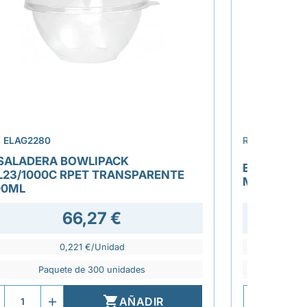
›
.
ELAG2280
REF.
ELAG210
SALADERA BOWLIPACK
ENVASE ST
L23/1000C RPET TRANSPARENTE
MICROONDA
00ML
66,27 €
45,1
0,221 €/Unidad
Paquete de 300 unidades
P

AÑADIR