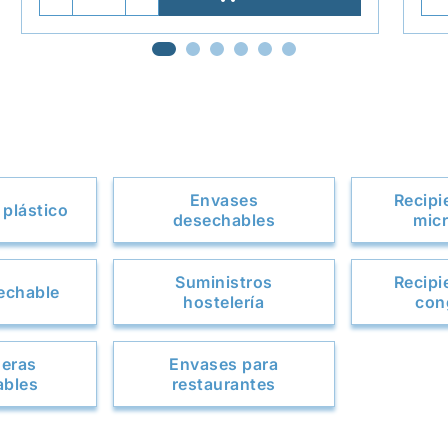
Envases
Recipi
plástico
desechables
mic
Suministros
Recipi
sechable
hostelería
con
deras
Envases para
ables
restaurantes