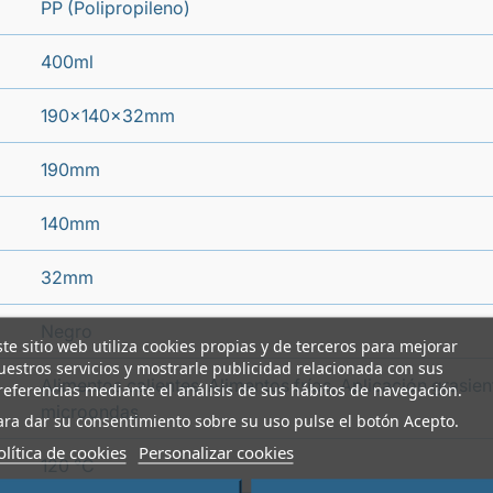
PP (Polipropileno)
400ml
190x140x32mm
190mm
140mm
32mm
Negro
ste sitio web utiliza cookies propias y de terceros para mejorar
uestros servicios y mostrarle publicidad relacionada con sus
Alimentos calientes, Alimentos fríos, Aplicación grasie
referencias mediante el análisis de sus hábitos de navegación.
microondas
ara dar su consentimiento sobre su uso pulse el botón Acepto.
olítica de cookies
Personalizar cookies
120 °C