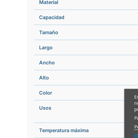
Material
Capacidad
Tamaño
Largo
Ancho
Alto
Color
E
n
Usos
p
P
P
Temperatura máxima