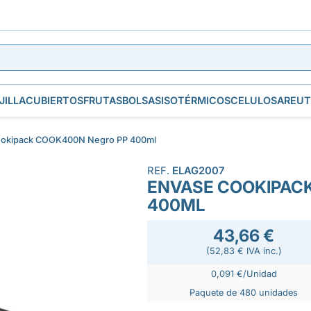
JILLA
CUBIERTOS
FRUTAS
BOLSAS
ISOTÉRMICOS
CELULOSA
REUT
ookipack COOK400N Negro PP 400ml
REF.
ELAG2007
ENVASE COOKIPAC
400ML
43,66 €
(52,83 € IVA inc.)
0,091 €/Unidad
Paquete de 480 unidades