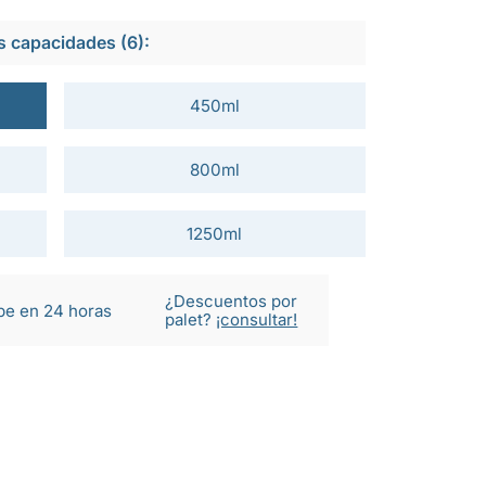
s capacidades (6):
450ml
800ml
1250ml
¿Descuentos por
be en 24 horas
palet?
¡consultar!